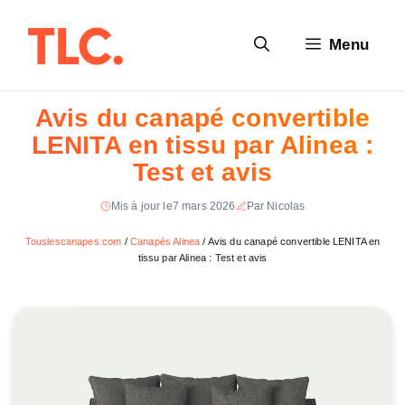
Aller
au
Menu
contenu
Avis du canapé convertible
LENITA en tissu par Alinea :
Test et avis
Mis à jour le
7 mars 2026
Par Nicolas
Touslescanapes.com
/
Canapés Alinea
/
Avis du canapé convertible LENITA en
tissu par Alinea : Test et avis