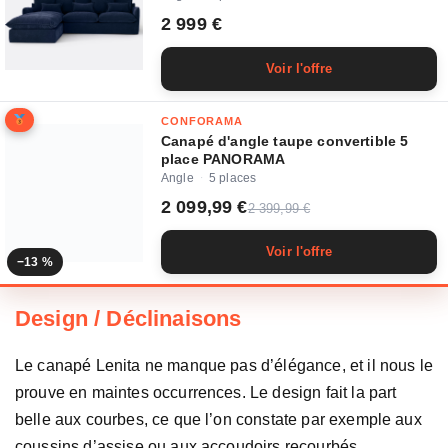
2 999 €
Voir l'offre
CONFORAMA
Canapé d'angle taupe convertible 5
place PANORAMA
Angle
5 places
·
2 099,99 €
2 399,99 €
Voir l'offre
−13 %
Design / Déclinaisons
Le canapé Lenita ne manque pas d’élégance, et il nous le
prouve en maintes occurrences. Le design fait la part
belle aux courbes, ce que l’on constate par exemple aux
coussins d’assise ou aux accoudoirs recourbés.