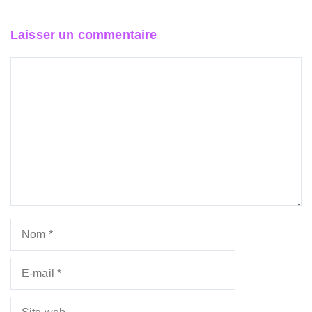
Laisser un commentaire
Commentaire
Nom
E-
mail
Site