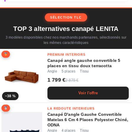
SÉLECTION TLC
TOP 3 alternatives canapé LENITA
3 modèles disponibles chez nos marchands partenaires, sélectionnés sur
les mêmes caractéristiques
PREMIUM INTERIORS
Canapé angle gauche convertible 5
places en tissu doux terracotta
Angle
5 places
Tissu
·
·
1 799 €
2 879 €
Voir l'offre
−38 %
LA REDOUTE INTERIEURS
Canapé D'angle Gauche Convertible
Matelas 6 Cm 4 Places Polyester Chiné,
ODNA
Angle
4 places
Tissu
·
·