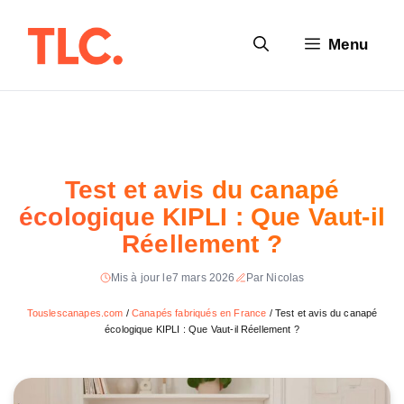
Aller
au
Menu
contenu
Test et avis du canapé
écologique KIPLI : Que Vaut-il
Réellement ?
Mis à jour le
7 mars 2026
Par Nicolas
Touslescanapes.com
/
Canapés fabriqués en France
/
Test et avis du canapé
écologique KIPLI : Que Vaut-il Réellement ?