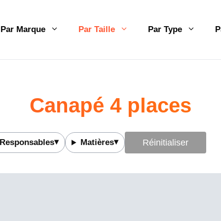
Par Marque
Par Taille
Par Type
P
Canapé 4 places
Responsables
Matières
Réinitialiser