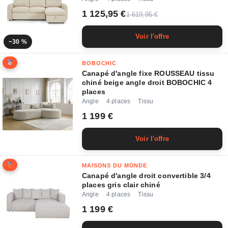
1 125,95 €
1 619,95 €
Voir l'offre
−30 %
BOBOCHIC
Canapé d'angle fixe ROUSSEAU tissu
chiné beige angle droit BOBOCHIC 4
places
Angle
4 places
Tissu
·
·
1 199 €
Voir l'offre
MAISONS DU MONDE
Canapé d'angle droit convertible 3/4
places gris clair chiné
Angle
4 places
Tissu
·
·
1 199 €