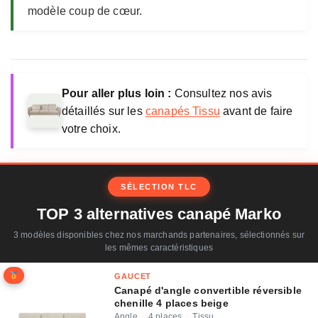
modèle coup de cœur.
Pour aller plus loin :
Consultez nos avis
détaillés sur les
canapés Tissu
avant de faire
votre choix.
SÉLECTION TLC
TOP 3 alternatives canapé Marko
3 modèles disponibles chez nos marchands partenaires, sélectionnés sur
les mêmes caractéristiques
GAUCET
Canapé d'angle convertible réversible
chenille 4 places beige
Angle
4 places
Tissu
·
·