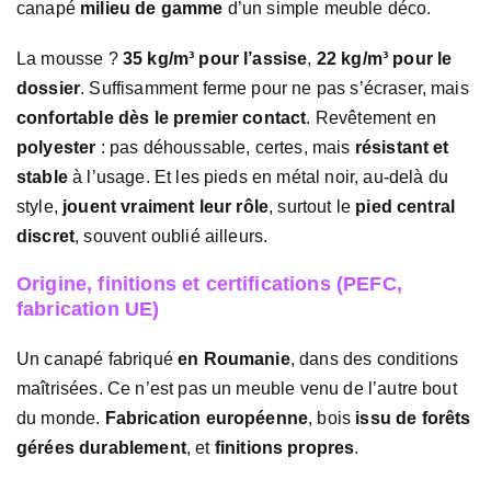
canapé
milieu de gamme
d’un simple meuble déco.
La mousse ?
35 kg/m³ pour l’assise
,
22 kg/m³ pour le
dossier
. Suffisamment ferme pour ne pas s’écraser, mais
confortable dès le premier contact
. Revêtement en
polyester
: pas déhoussable, certes, mais
résistant et
stable
à l’usage. Et les pieds en métal noir, au-delà du
style,
jouent vraiment leur rôle
, surtout le
pied central
discret
, souvent oublié ailleurs.
Origine, finitions et certifications (PEFC,
fabrication UE)
Un canapé fabriqué
en Roumanie
, dans des conditions
maîtrisées. Ce n’est pas un meuble venu de l’autre bout
du monde.
Fabrication européenne
, bois
issu de forêts
gérées durablement
, et
finitions propres
.