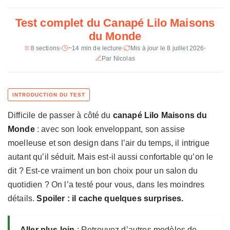
i
Revetement
Tissu sable 50 % polyester recycle
q
Test complet du Canapé Lilo Maisons
u
Garnissage
Mousse polyurethane 30 kg/m3, fibres
du Monde
e
polyester
d
8 sections
~14 min de lecture
Mis à jour le 8 juillet 2026
u
Par Nicolas
Suspension
Ressorts Nosag
C
Structure
Pin massif, contreplaque
a
n
Pieds
Hevea peint
a
Difficile de passer à côté du
canapé Lilo Maisons du
p
Montage
Livre monte (pieds demontables)
é
Monde
: avec son look enveloppant, son assise
L
Certification
Good is Beautiful
moelleuse et son design dans l’air du temps, il intrigue
i
autant qu’il séduit. Mais est-il aussi confortable qu’on le
l
dit ? Est-ce vraiment un bon choix pour un salon du
o
M
quotidien ? On l’a testé pour vous, dans les moindres
a
détails.
Spoiler : il cache quelques surprises.
i
s
o
Aller plus loin
: Retrouvez d’autres modèles de