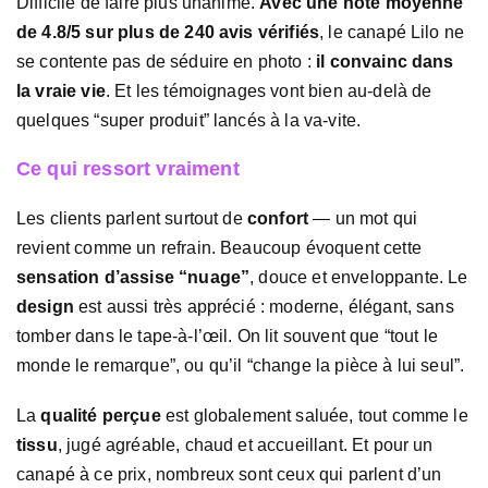
Difficile de faire plus unanime.
Avec une note moyenne
de 4.8/5 sur plus de 240 avis vérifiés
, le canapé Lilo ne
se contente pas de séduire en photo :
il convainc dans
la vraie vie
. Et les témoignages vont bien au-delà de
quelques “super produit” lancés à la va-vite.
Ce qui ressort vraiment
Les clients parlent surtout de
confort
— un mot qui
revient comme un refrain. Beaucoup évoquent cette
sensation d’assise “nuage”
, douce et enveloppante. Le
design
est aussi très apprécié : moderne, élégant, sans
tomber dans le tape-à-l’œil. On lit souvent que “tout le
monde le remarque”, ou qu’il “change la pièce à lui seul”.
La
qualité perçue
est globalement saluée, tout comme le
tissu
, jugé agréable, chaud et accueillant. Et pour un
canapé à ce prix, nombreux sont ceux qui parlent d’un