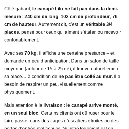
Côté gabarit,
le canapé Lilo ne fait pas dans la demi-
mesure
:
240 cm de long
,
102 cm de profondeur
,
76
cm de hauteur
. Autrement dit, c’est un
véritable 3/4
places
, pensé pour ceux qui aiment s’étaler, ou recevoir
confortablement.
Avec ses
70 kg
, il affiche une certaine prestance – et
demande un peu d’anticipation. Dans un salon de taille
moyenne (autour de 15 à 25 m²), il trouve naturellement
sa place… à condition de
ne pas être collé au mur
. Il a
besoin de respirer un peu, visuellement comme
physiquement.
Mais attention à la
livraison
:
le canapé arrive monté,
en un seul bloc
. Certains clients ont dû ruser pour le
faire passer dans des cages d’escaliers étroites ou des
portes d’entrée mal fichues. Si votre logement est en