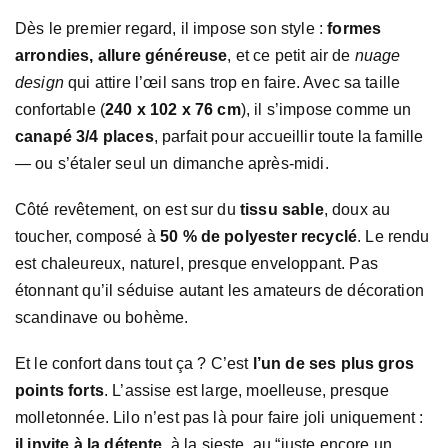
Dès le premier regard, il impose son style :
formes
arrondies, allure généreuse
, et ce petit air de
nuage
design
qui attire l’œil sans trop en faire. Avec sa taille
confortable (
240 x 102 x 76 cm
), il s’impose comme un
canapé 3/4 places
, parfait pour accueillir toute la famille
— ou s’étaler seul un dimanche après-midi.
Côté revêtement, on est sur du
tissu sable
, doux au
toucher, composé à
50 % de polyester recyclé
. Le rendu
est chaleureux, naturel, presque enveloppant. Pas
étonnant qu’il séduise autant les amateurs de décoration
scandinave ou bohème.
Et le confort dans tout ça ? C’est
l’un de ses plus gros
points forts
. L’assise est large, moelleuse, presque
molletonnée. Lilo n’est pas là pour faire joli uniquement :
il invite à la détente
, à la sieste, au “juste encore un