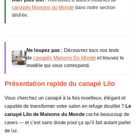
n
canapés Maisons du Monde
dans notre section
s
dédiée.
d
u
M
o
n
Ne loupez pas :
Découvrez tous nos tests
d
de
canapés Maisons Du Monde
et trouvez le
e
modèle qui vous correspond.
Présentation rapide du canapé Lilo
Vous cherchez un canapé à la fois moelleux, élégant et
capable de transformer votre salon en refuge douillet ?
Le
canapé Lilo de Maisons du Monde
coche beaucoup de
cases — et c’est sans doute pour ça qu’il fait autant parler
de lui.