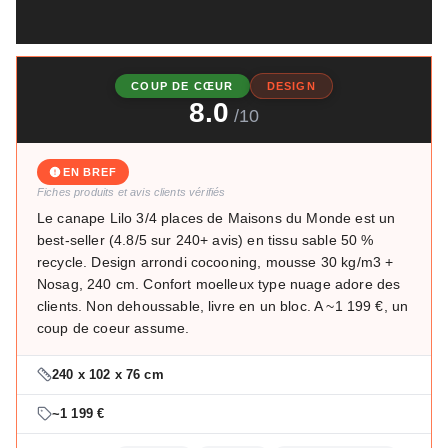
COUP DE CŒUR
DESIGN
8.0
/10
EN BREF
Fiches produits et avis clients vérifiés
Le canape Lilo 3/4 places de Maisons du Monde est un
best-seller (4.8/5 sur 240+ avis) en tissu sable 50 %
recycle. Design arrondi cocooning, mousse 30 kg/m3 +
Nosag, 240 cm. Confort moelleux type nuage adore des
clients. Non dehoussable, livre en un bloc. A ~1 199 €, un
coup de coeur assume.
240 x 102 x 76 cm
~1 199 €