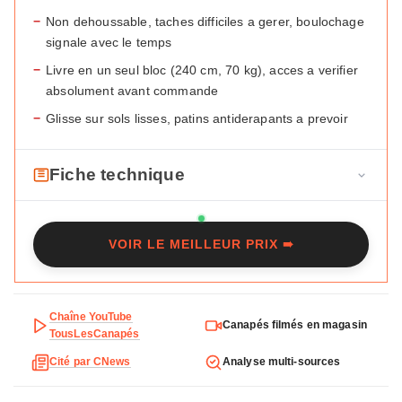
−
Non dehoussable, taches difficiles a gerer, boulochage
signale avec le temps
−
Livre en un seul bloc (240 cm, 70 kg), acces a verifier
absolument avant commande
−
Glisse sur sols lisses, patins antiderapants a prevoir
Fiche technique
F
Marque
Maisons du Monde
i
VOIR LE MEILLEUR PRIX ➠
c
Modele
Lilo
h
Type
Droit
e
t
Chaîne YouTube
Places
3/4
Canapés filmés en magasin
e
TousLesCanapés
c
Dimensions
240 x 102 x 76 cm
Cité par CNews
Analyse multi-sources
h
n
Poids
70 kg