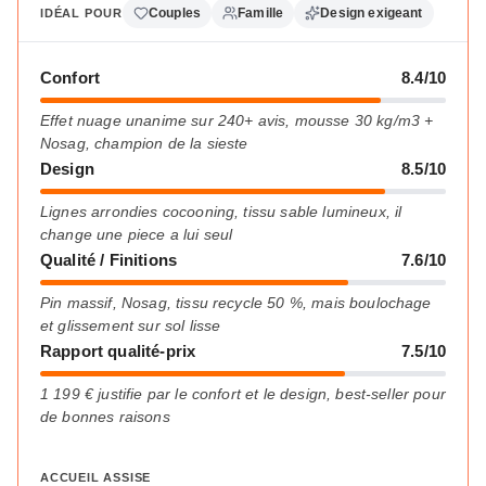
Couples
Famille
Design exigeant
IDÉAL POUR
Confort
8.4/10
Effet nuage unanime sur 240+ avis, mousse 30 kg/m3 +
Nosag, champion de la sieste
Design
8.5/10
Lignes arrondies cocooning, tissu sable lumineux, il
change une piece a lui seul
Qualité / Finitions
7.6/10
Pin massif, Nosag, tissu recycle 50 %, mais boulochage
et glissement sur sol lisse
Rapport qualité-prix
7.5/10
1 199 € justifie par le confort et le design, best-seller pour
de bonnes raisons
ACCUEIL ASSISE