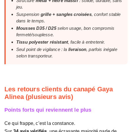
Structure
métal + hêtre massif
: solide, durable, sans
jeu.
Suspension
grille + sangles croisées
, confort stable
dans le temps.
Mousses D35 / D25
selon usage, bon compromis
fermeté/souplesse.
Tissu polyester résistant
, facile à entretenir.
Seul point de vigilance : la
livraison
, parfois inégale
selon transporteur.
Les retours clients du canapé Gaya
Alinea (plusieurs avis)
Points forts qui reviennent le plus
Ce qui frappe, c’est la constance.
Sur
34 avis vérifiés
, une écrasante majorité parle de