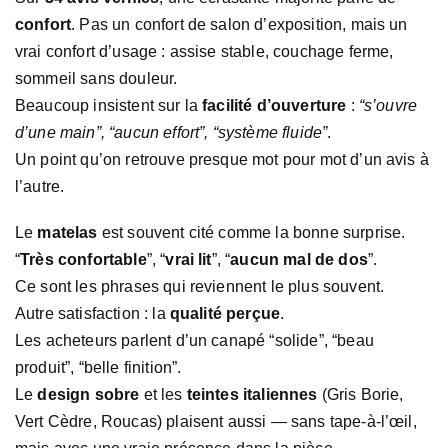
confort
. Pas un confort de salon d’exposition, mais un
vrai confort d’usage : assise stable, couchage ferme,
sommeil sans douleur.
Beaucoup insistent sur la
facilité d’ouverture
:
“s’ouvre
d’une main”, “aucun effort”, “système fluide”
.
Un point qu’on retrouve presque mot pour mot d’un avis à
l’autre.
Le
matelas
est souvent cité comme la bonne surprise.
“
Très confortable
”, “
vrai lit
”, “
aucun mal de dos
”.
Ce sont les phrases qui reviennent le plus souvent.
Autre satisfaction : la
qualité perçue
.
Les acheteurs parlent d’un canapé “solide”, “beau
produit”, “belle finition”.
Le
design sobre
et les
teintes italiennes
(Gris Borie,
Vert Cèdre, Roucas) plaisent aussi — sans tape-à-l’œil,