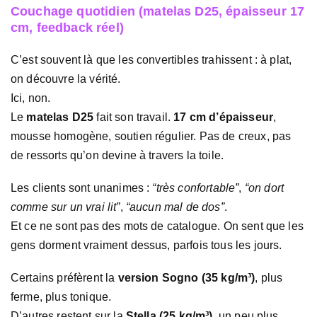
Couchage quotidien (matelas D25, épaisseur 17
cm, feedback réel)
C’est souvent là que les convertibles trahissent : à plat,
on découvre la vérité.
Ici, non.
Le
matelas D25
fait son travail.
17 cm d’épaisseur
,
mousse homogène, soutien régulier. Pas de creux, pas
de ressorts qu’on devine à travers la toile.
Les clients sont unanimes :
“très confortable”
,
“on dort
comme sur un vrai lit”
,
“aucun mal de dos”
.
Et ce ne sont pas des mots de catalogue. On sent que les
gens dorment vraiment dessus, parfois tous les jours.
Certains préfèrent la
version Sogno (35 kg/m³)
, plus
ferme, plus tonique.
D’autres restent sur la
Stella (25 kg/m³)
, un peu plus