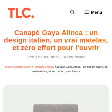
Aller
au
Menu
contenu
Canapé Gaya Alinea : un
design italien, un vrai matelas,
et zéro effort pour l’ouvrir
Mis à jour le
13 mars 2026
Par Nicolas
Touslescanapes.com
/
Canapés Alinea
/
Canapé Gaya Alinea : un design italien, un
vrai matelas, et zéro effort pour l’ouvrir