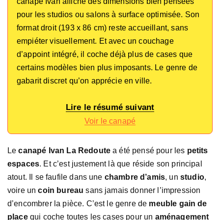
canapé Ivan affiche des dimensions bien pensées
pour les studios ou salons à surface optimisée. Son
format droit (193 x 86 cm) reste accueillant, sans
empiéter visuellement. Et avec un couchage
d’appoint intégré, il coche déjà plus de cases que
certains modèles bien plus imposants. Le genre de
gabarit discret qu’on apprécie en ville.
Lire le résumé suivant
Voir le canapé
Le
canapé Ivan La Redoute
a été pensé pour les
petits
espaces
. Et c’est justement là que réside son principal
atout. Il se faufile dans une
chambre d’amis
, un
studio
,
voire un
coin bureau
sans jamais donner l’impression
d’encombrer la pièce. C’est le genre de
meuble gain de
place
qui coche toutes les cases pour un
aménagement