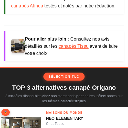
canapés Alinea
testés et notés par notre rédaction.
Pour aller plus loin :
Consultez nos avis
détaillés sur les
canapés Tissu
avant de faire
votre choix.
SÉLECTION TLC
TOP 3 alternatives canapé Origano
3 modèles disponibles chez nos marchands partenaires, sélectionnés sur
les mêmes caractéristiques
MAISONS DU MONDE
NEO ELEMENTARY
Chauffeuse