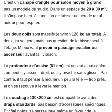
C’est un
canapé d’angle pour salon moyen à grand
,
pas un modèle de studio. Dans un espace de
20 à 30 m²
,
il s’impose bien, à condition de laisser un peu de recul
autour pour respirer.
Les
deux colis
sont massifs (environ
120 kg au total
). À
deux, ça se gère, mais pas question de le hisser seul à
l’étage. Mieux vaut
prévoir le passage escalier ou
ascenseur
avant la livraison.
La
profondeur d’assise (61 cm)
est un vrai atout confort
: on peut s’y asseoir droit, ou s’y avachir sans glisser. Par
contre, il faut penser à reculer un peu la télé — trop près,
et on se retrouve à lever le menton.
Le
couchage 130×200 cm
est compatible avec des
draps standards
, pas besoin d’accessoires spécifiques.
Et côté poids, sa masse joue même en faveur de la