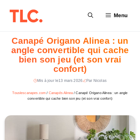
Aller
au
Menu
contenu
Canapé Origano Alinea : un
angle convertible qui cache
bien son jeu (et son vrai
confort)
Mis à jour le
13 mars 2026
Par Nicolas
Touslescanapes.com
/
Canapés Alinea
/
Canapé Origano Alinea : un angle
convertible qui cache bien son jeu (et son vrai confort)