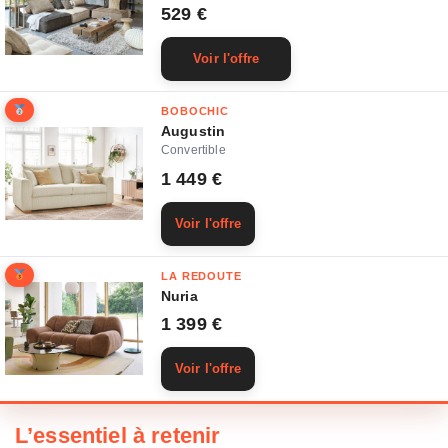
529 €
Voir l'offre
BOBOCHIC
Augustin
Convertible
1 449 €
Voir l'offre
LA REDOUTE
Nuria
1 399 €
Voir l'offre
L’essentiel à retenir