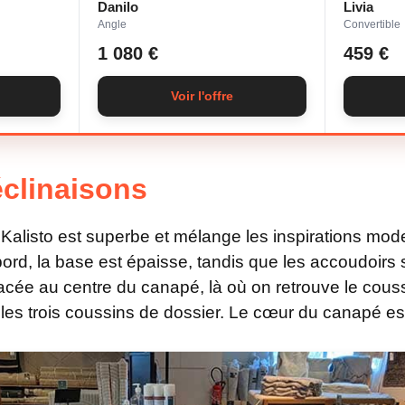
Danilo
Livia
Angle
Convertible
1 080 €
459 €
Voir l'offre
clinaisons
alisto est superbe et mélange les inspirations mod
rd, la base est épaisse, tandis que les accoudoirs s
placée au centre du canapé, là où on retrouve le cous
 les trois coussins de dossier. Le cœur du canapé es