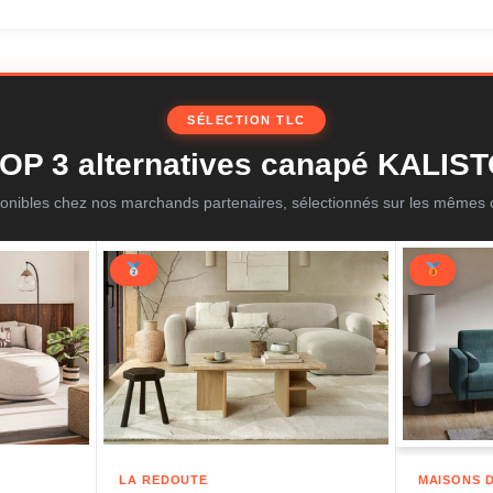
SÉLECTION TLC
OP 3 alternatives canapé KALIS
onibles chez nos marchands partenaires, sélectionnés sur les mêmes c
LA REDOUTE
MAISONS 