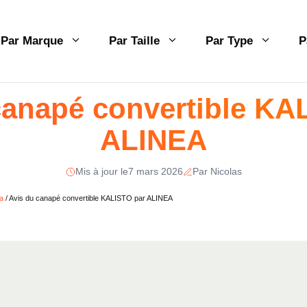
Par Marque
Par Taille
Par Type
P
canapé convertible KA
ALINEA
Mis à jour le
7 mars 2026
Par Nicolas
a
/
Avis du canapé convertible KALISTO par ALINEA