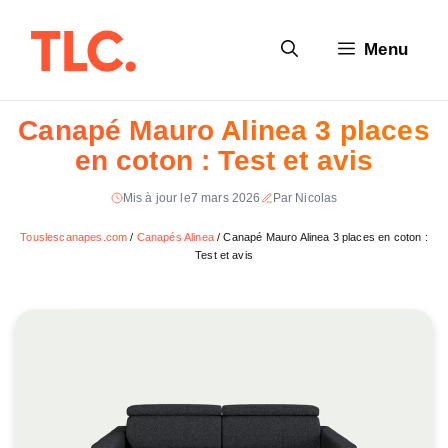
Aller
au
Menu
contenu
Canapé Mauro Alinea 3 places
en coton : Test et avis
Mis à jour le
7 mars 2026
Par Nicolas
Touslescanapes.com
/
Canapés Alinea
/
Canapé Mauro Alinea 3 places en coton :
Test et avis