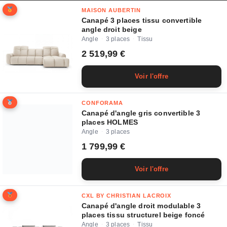
MAISON AUBERTIN
Canapé 3 places tissu convertible
angle droit beige
Angle
3 places
Tissu
·
·
2 519,99 €
Voir l'offre
CONFORAMA
Canapé d'angle gris convertible 3
places HOLMES
Angle
3 places
·
1 799,99 €
Voir l'offre
CXL BY CHRISTIAN LACROIX
Canapé d'angle droit modulable 3
places tissu structurel beige foncé
Angle
3 places
Tissu
·
·