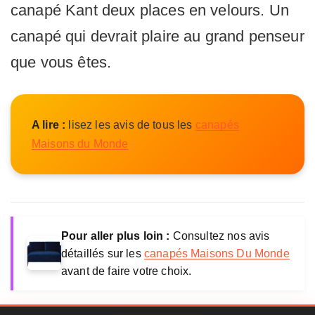
n
canapé Kant deux places en velours. Un
t
M
canapé qui devrait plaire au grand penseur
a
que vous êtes.
i
s
o
n
A lire :
lisez les avis de tous les
canapés
s
d
Maisons du Monde
u
M
o
n
d
e
Pour aller plus loin :
Consultez nos avis
détaillés sur les
canapés Maisons Du Monde
avant de faire votre choix.