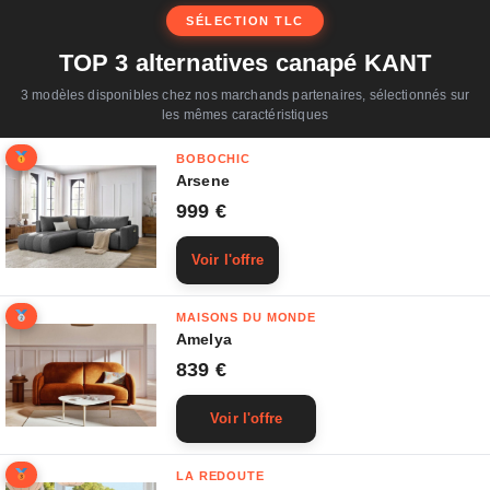
SÉLECTION TLC
TOP 3 alternatives canapé KANT
3 modèles disponibles chez nos marchands partenaires, sélectionnés sur
les mêmes caractéristiques
BOBOCHIC
Arsene
999 €
Voir l'offre
MAISONS DU MONDE
Amelya
839 €
Voir l'offre
LA REDOUTE