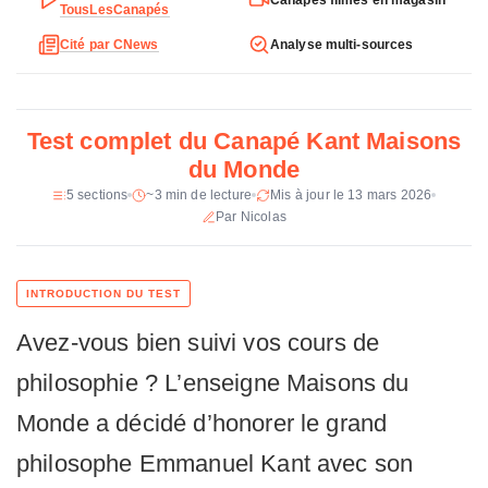
Type
Droit fixe ou convertible
e
TousLesCanapés
t
Cité par CNews
Analyse multi-sources
Places
2, 3 ou 4
e
c
Dimensions (2 pl.)
165 x 95 x 86 cm
h
n
Poids
52 kg (2 pl.)
Test complet du Canapé Kant Maisons
i
du Monde
Revetement
Velours (7 coloris)
q
5 sections
~3 min de lecture
Mis à jour le 13 mars 2026
u
Structure
Pin massif
Par Nicolas
e
d
Pieds
Hetre massif obliques
u
Suspension
Sangles elastiques entrecroisees
C
a
Avez-vous bien suivi vos cours de
Coussins
Dehoussables
n
a
philosophie ? L’enseigne Maisons du
Fabrication
France
p
é
Monde a décidé d’honorer le grand
Garantie
5 ans (structure), 2 ans (garnissage)
K
philosophe Emmanuel Kant avec son
a