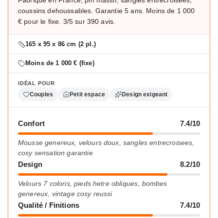
Fabrique en France, pin massif, sangles entrecroisees,
coussins dehoussables. Garantie 5 ans. Moins de 1 000
€ pour le fixe. 3/5 sur 390 avis.
165 x 95 x 86 cm (2 pl.)
Moins de 1 000 € (fixe)
IDÉAL POUR
Couples
Petit espace
Design exigeant
Confort
7.4/10
Mousse genereux, velours doux, sangles entrecroisees,
cosy sensation garantie
Design
8.2/10
Velours 7 coloris, pieds hetre obliques, bombes
genereux, vintage cosy reussi
Qualité / Finitions
7.4/10