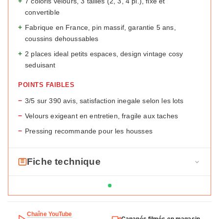
+
7 coloris velours, 3 tailles (2, 3, 4 pl.), fixe et
convertible
+
Fabrique en France, pin massif, garantie 5 ans,
coussins dehoussables
+
2 places ideal petits espaces, design vintage cosy
seduisant
POINTS FAIBLES
−
3/5 sur 390 avis, satisfaction inegale selon les lots
−
Velours exigeant en entretien, fragile aux taches
−
Pressing recommande pour les housses
Fiche technique
F
Marque
Maisons du Monde
i
c
Modele
Kant
h
Chaîne YouTube
Canapés filmés en magasin