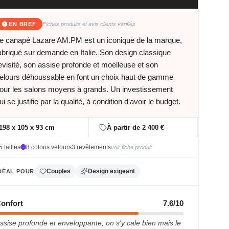
EN BREF
Fiches produits et avis clients vérifiés
e canapé Lazare AM.PM est un iconique de la marque,
abriqué sur demande en Italie. Son design classique
evisité, son assise profonde et moelleuse et son
elours déhoussable en font un choix haut de gamme
our les salons moyens à grands. Un investissement
ui se justifie par la qualité, à condition d'avoir le budget.
198 x 105 x 93 cm
À partir de 2 400 €
5 tailles
8 coloris velours
3 revêtements
voir fiche produit
Couples
Design exigeant
DÉAL POUR
onfort
7.6/10
ssise profonde et enveloppante, on s'y cale bien mais le