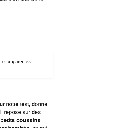
mensions 5 places
238 x 105 x 93 cm (assise : L225 x
H45 x P50 cm)
ids
59 kg (3 places), 67 kg (4 places), 74
kg (5 places)
loris velours
Vert cèdre, gris taupe, bleu paon, jaune
moutarde, terre cuite, bronze, vert
kaki, bordeaux
houssable
Oui
r comparer les
rantie
5 ans structure et mousse, 2 ans
revêtement
bel
NF Ameublement
brication
Italie (sur demande), bois certifié FSC
our notre test, donne
 Il repose sur des
 petits coussins