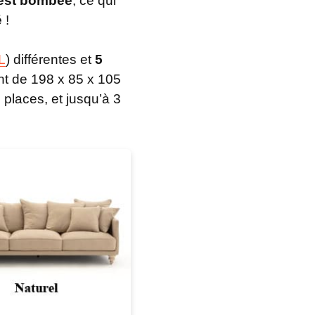
 est bombée
, ce qui
é
!
L
) différentes et
5
nt de 198 x 85 x 105
places, et jusqu’à 3