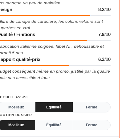
os manque un peu de maintien
esign
8.2/10
llure de canapé de caractère, les coloris velours sont
uperbes en vrai
ualité / Finitions
7.9/10
abrication italienne soignée, label NF, déhoussable et
aranti 5 ans
apport qualité-prix
6.3/10
udget conséquent même en promo, justifié par la qualité
ais pas accessible à tous
CCUEIL ASSISE
Moelleux
Équilibré
Ferme
OUTIEN DOSSIER
Moelleux
Équilibré
Ferme