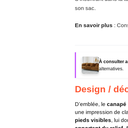
son sac.
En savoir plus
: Cons
À consulter a
alternatives.
Design / dé
D’emblée, le
canapé 
une impression de cla
pieds visibles
, lui 