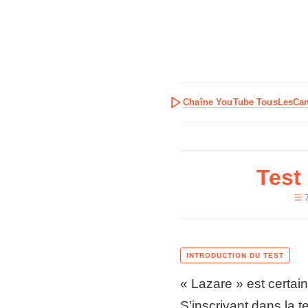
Chaîne YouTube TousLesCa
Test
« Lazare » est certai
S’inscrivant dans la