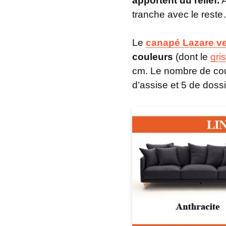
apportent du relief.
A
tranche avec le rest
Le
canapé Lazare v
couleurs
(dont le
gri
cm. Le nombre de cous
d’assise et 5 de dossi