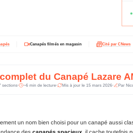
F
Ty
i
c
Re
h
e
t
e
St
c
napés
Canapés filmés en magasin
Cité par CNews
h
n
Su
i
q
Ga
u
 complet du Canapé Lazare 
e
d
7 sections
~6 min de lecture
Mis à jour le 15 mars 2026
Par Nic
Pi
u
C
a
Di
n
a
p
Di
nement un nom bien choisi pour un canapé aussi clas
é
L
 tendance des
canapés spacieux
, il cache toutefois 