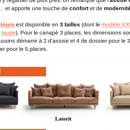
 y regarder de plus près, on remarque que l’
assise
e… et apporte une touche de
confort
et de
modernit
elours
est disponible en
3 tailles
(dont le
modèle XX
s taupe
). Pour le canapé 3 places, les dimensions so
sins démarre à 2 d’assise et 4 de dossier pour le 3 
er pour le 5 places.