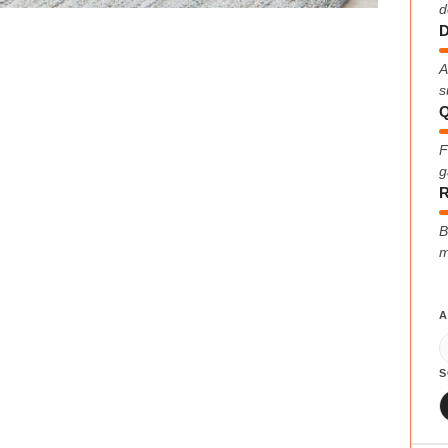
d
D
A
s
Q
F
g
R
B
m
A
S