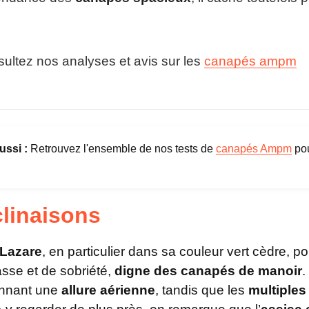
a
Di
z
a
r
Po
e
ultez nos analyses et avis sur les
canapés ampm
A
M
Co
.
P
M
Dé
ussi :
Retrouvez l'ensemble de nos tests de
canapés Ampm
pou
Ga
La
clinaisons
Fa
Lazare
, en particulier dans sa couleur vert cèdre, p
sse et de sobriété,
digne des canapés de manoir
.
donnant une
allure aérienne
, tandis que les
multiples