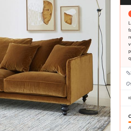
L
f
r
v
p
q
I
C
A