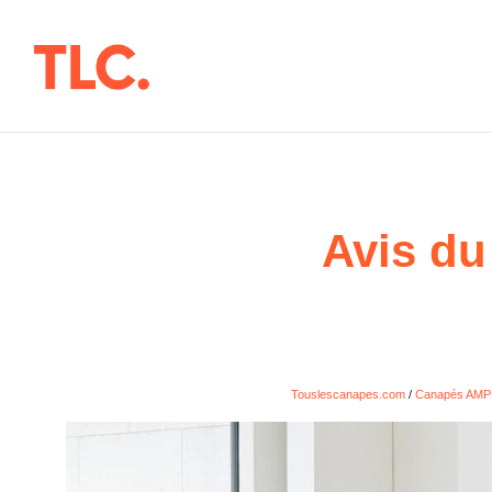
Aller
au
contenu
Avis d
Touslescanapes.com
/
Canapés AM