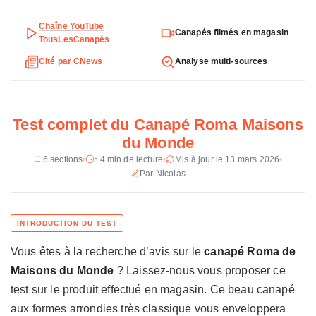
Type
Droit ou convertible
e
t
Chaîne YouTube
Places
2 a 6
Canapés filmés en magasin
e
TousLesCanapés
c
Revetement
Coton ou lin (7 coloris)
Cité par CNews
Analyse multi-sources
h
n
Garnissage assise
Mousse PU HR 35 kg/m3, plumes,
fibres siliconees, flocons
i
q
Test complet du Canapé Roma Maisons
Garnissage structure
Mousse polyether 16-25 kg/m3
u
du Monde
e
Suspension
Sangles elastiques entrecroisees
d
6 sections
~4 min de lecture
Mis à jour le 13 mars 2026
u
Par Nicolas
Convertible
Sommier a lattes, matelas 6 cm
C
Coussins
Entierement dehoussables
a
n
Certification
PEFC
a
Vous êtes à la recherche d’avis sur le
canapé Roma de
p
Prix constate
899 a 1 699 €
é
Maisons du Monde
? Laissez-nous vous proposer ce
R
test sur le produit effectué en magasin. Ce beau canapé
o
aux formes arrondies très classique vous enveloppera
m