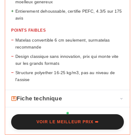
moelleux genereux
+
Entierement dehoussable, certifie PEFC, 4.3/5 sur 175
avis
POINTS FAIBLES
−
Matelas convertible 6 cm seulement, surmatelas
recommande
−
Design classique sans innovation, prix qui monte vite
sur les grands formats
−
Structure polyether 16-25 kg/m3, pas au niveau de
l'assise
Fiche technique
F
Marque
Maisons du Monde
i
VOIR LE MEILLEUR PRIX ➠
c
Modele
Roma
h