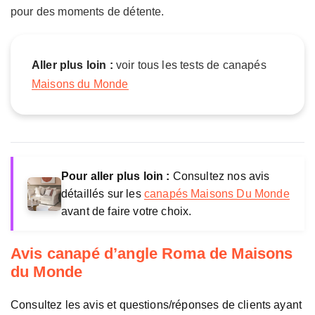
pour des moments de détente.
a
M
a
i
Aller plus loin :
voir tous les tests de canapés
s
Maisons du Monde
o
n
s
d
u
M
Pour aller plus loin :
Consultez nos avis
o
détaillés sur les
canapés Maisons Du Monde
n
avant de faire votre choix.
d
e
Avis canapé d’angle Roma de Maisons
du Monde
Consultez les avis et questions/réponses de clients ayant