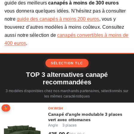
guide des meilleurs
canapés à moins de 300 euros
vous donnera quelques idées. N’hésitez pas à consulter
notre
guide des canapés à moins 200 euros
, vous y
trouverez d’autres modèles à moins coûteux. Consultez
aussi notre sélection de
canapés convertibles à moins de
400 euros
.
SÉLECTION TLC
TOP 3 alternatives canapé
recommandées
3 modèles disponibles chez nos marchands partenaires, sélectionnés sur
les mêmes caractéristiques
OKWISH
Canapé d'angle modulable 3 places
vert avec ottomanes
Angle
3 places
·