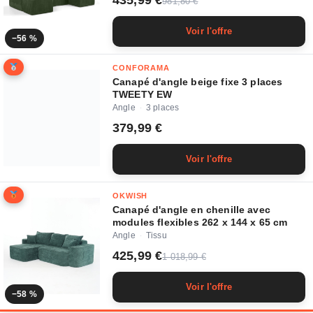
435,99 €
981,80 €
Voir l'offre
−56 %
CONFORAMA
Canapé d'angle beige fixe 3 places
TWEETY EW
Angle
3 places
·
379,99 €
Voir l'offre
OKWISH
Canapé d'angle en chenille avec
modules flexibles 262 x 144 x 65 cm
Angle
Tissu
·
425,99 €
1 018,99 €
Voir l'offre
−58 %