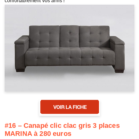
confortablement vos amis !
#16 – Canapé clic clac gris 3 places
MARINA à 280 euros