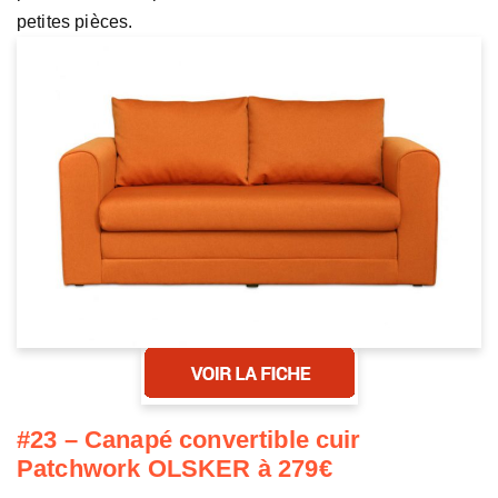
petites pièces.
#23 – Canapé convertible cuir
Patchwork OLSKER à 279€