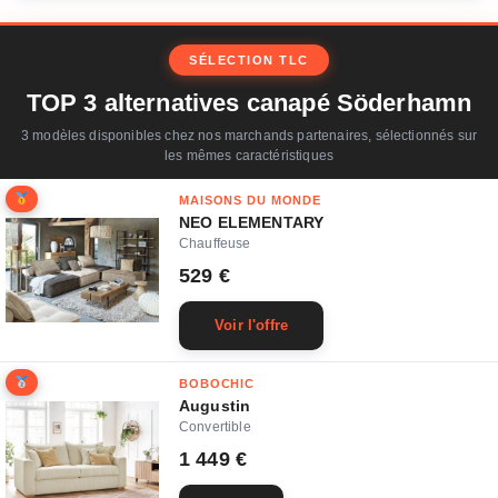
SÉLECTION TLC
TOP 3 alternatives canapé Söderhamn
3 modèles disponibles chez nos marchands partenaires, sélectionnés sur
les mêmes caractéristiques
MAISONS DU MONDE
NEO ELEMENTARY
Chauffeuse
529 €
Voir l'offre
BOBOCHIC
Augustin
Convertible
1 449 €