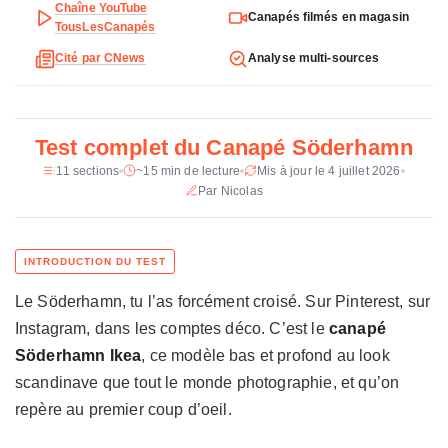
h
Configurations
Modules 1 à 6 places,
Chaîne YouTube
Canapés filmés en magasin
angle, méridienne,
e
TousLesCanapés
fauteuil, convertible
t
Cité par CNews
Analyse multi-sources
e
Dimensions (module 3 places)
186 × 99 × 83 cm
c
h
Profondeur d’assise
48 cm
n
Test complet du Canapé Söderhamn
Hauteur d’assise
40 cm
i
11 sections
~15 min de lecture
Mis à jour le 4 juillet 2026
q
Par Nicolas
Hauteur dossier
69 cm
u
e
Fermeté
Extra souple
d
u
Garnissage
Mousse HR 35 kg/m³ +
mousse PU 20
C
Le Söderhamn, tu l’as forcément croisé. Sur Pinterest, sur
a
Instagram, dans les comptes déco. C’est le
Structure
Panneau de fibres de
canapé
n
bois, contreplaqué, bois,
Söderhamn Ikea
, ce modèle bas et profond au look
a
acier
p
scandinave que tout le monde photographie, et qu’on
é
Revêtement
Housse tissu
repère au premier coup d’oeil.
S
déhoussable, lavable en
machine
ö