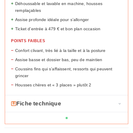
+
Déhoussable et lavable en machine, housses
remplaçables
+
Assise profonde idéale pour s’allonger
+
Ticket d’entrée à 479 € et bon plan occasion
POINTS FAIBLES
−
Confort clivant, très lié à la taille et à la posture
−
Assise basse et dossier bas, peu de maintien
−
Coussins fins qui s’affaissent, ressorts qui peuvent
grincer
−
Housses chères et « 3 places » plutôt 2
Fiche technique
F
Type
Canapé modulable
i
déhoussable
c