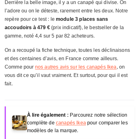
Derrière la belle image, il y a un canapé qui divise. On
d
Convertible
Version disponible (dès 1
l’adore ou on le déteste, rarement entre les deux. Notre
e
029 €)
repère pour ce test : le
module 3 places sans
r
h
accoudoirs à 479 €
(prix indicatif), le bestseller de la
Garantie
10 ans (cadres et
a
coussins)
gamme, noté 4,4 sur 5 par 82 acheteurs.
m
Prix indicatif
479 € le module 3 places
n
On a recoupé la fiche technique, toutes les déclinaisons
et des centaines d’avis, en France comme ailleurs.
Comme pour
nos autres avis sur les canapés Ikea
, on
vous dit ce qu’il vaut vraiment. Et surtout, pour qui il est
fait.
À lire également :
Parcourez notre sélection
complète de
canapés Ikea
pour comparer les
modèles de la marque.