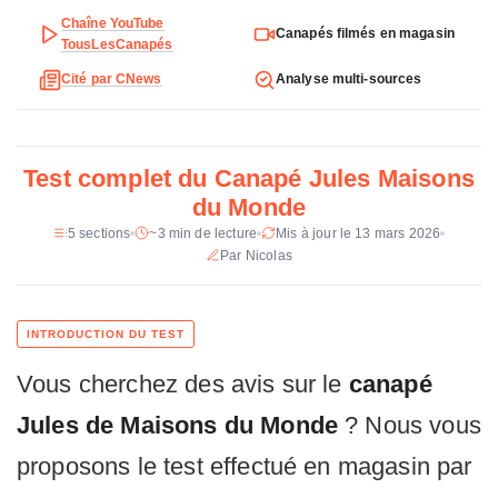
t
Chaîne YouTube
Places
3
Canapés filmés en magasin
e
TousLesCanapés
c
Revetement
Tissu (gris taupe, noir anthracite)
Cité par CNews
Analyse multi-sources
h
n
Garnissage assise
Mousse PU 22 kg/m3 + PU recyclee
70 kg/m3
i
q
Test complet du Canapé Jules Maisons
Suspension
Ressorts ensaches (assise), Nosag +
u
sangles (meridienne)
du Monde
e
d
5 sections
~3 min de lecture
Mis à jour le 13 mars 2026
Structure
Eucalyptus contreplaque
u
Par Nicolas
Coussins
Dehoussables
C
a
Recyclable
Oui
n
a
Prix constate
399 €
Vous cherchez des avis sur le
p
canapé
é
Jules de Maisons du Monde
? Nous vous
J
u
proposons le test effectué en magasin par
l