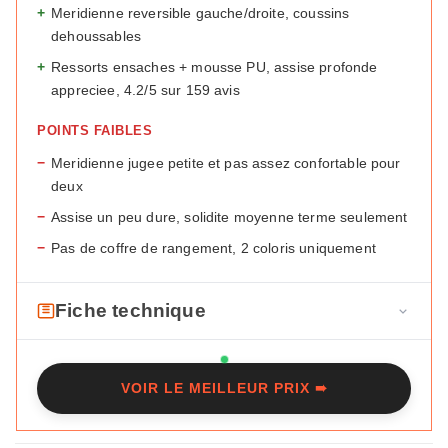
+
Meridienne reversible gauche/droite, coussins
dehoussables
+
Ressorts ensaches + mousse PU, assise profonde
appreciee, 4.2/5 sur 159 avis
POINTS FAIBLES
−
Meridienne jugee petite et pas assez confortable pour
deux
−
Assise un peu dure, solidite moyenne terme seulement
−
Pas de coffre de rangement, 2 coloris uniquement
Fiche technique
F
Marque
Maisons du Monde
i
VOIR LE MEILLEUR PRIX ➠
c
Modele
Jules
h
Type
Angle, meridienne reversible
e