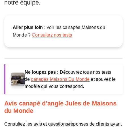
e
notre équipe.
s
M
a
i
Aller plus loin :
voir les canapés Maisons du
s
Monde ?
Consultez nos tests
o
n
s
d
u
M
Ne loupez pas :
Découvrez tous nos tests
o
de
canapés Maisons Du Monde
et trouvez le
n
modèle qui vous correspond.
d
e
Avis canapé d’angle Jules de Maisons
du Monde
Consultez les avis et questions/réponses de clients ayant