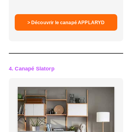
> Découvrir le canapé APPLARYD
4. Canapé Slatorp