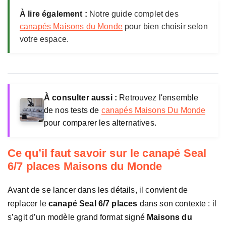
a
À lire également :
Notre guide complet des
i
Certification
Good is Beautiful, bois FSC
canapés Maisons du Monde
pour bien choisir selon
s
Prix constate
1 499 €
votre espace.
o
n
s
d
u
M
À consulter aussi :
Retrouvez l'ensemble
o
de nos tests de
canapés Maisons Du Monde
n
pour comparer les alternatives.
d
e
Ce qu’il faut savoir sur le canapé Seal
6/7 places Maisons du Monde
Avant de se lancer dans les détails, il convient de
replacer le
canapé Seal 6/7 places
dans son contexte : il
s’agit d’un modèle grand format signé
Maisons du