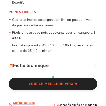
Beautiful
POINTS FAIBLES
−
Coutures imprecises signalees, finition pas au niveau
du prix sur certaines zones
−
Pieds en plastique noir, decevants pour un canape a 1
499 €
−
Format imposant (341 x 138 cm, 105 kg), reserve aux
salons de 25 m2 minimum
Fiche technique
F
Marque
Maisons du Monde
i
VOIR LE MEILLEUR PRIX ➠
c
Modele
Seal
h
Type
Droit XXL
e
t
Chaîne YouTube
Places
6/7
Canapés filmés en magasin
e