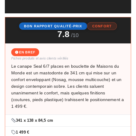
BON RAPPORT QUALITÉ-PRIX
CONFORT
7.8
/10
EN BREF
Fiches produits et avis clients vérifiés
Le canape Seal 6/7 places en bouclette de Maisons du
Monde est un mastodonte de 341 cm qui mise sur un
confort enveloppant (Nosag, mousse multicouche) et un
design contemporain sobre. Les clients saluent
unanimement le confort, mais quelques finitions
(coutures, pieds plastique) trahissent le positionnement a
1 499 €.
341 x 138 x 84,5 cm
1 499 €