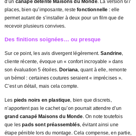
d’un
canapé détente Maisons du Monde
. La version 6/7
places, bien qu’imposante, reste
fonctionnelle
: elle
permet autant de s’installer à deux pour un film que de
recevoir plusieurs convives.
Des finitions soignées… ou presque
Sur ce point, les avis divergent légèrement.
Sandrine
,
cliente récente, évoque un « confort incroyable » dans
son évaluation 5 étoiles.
Doriana
, quant à elle, remonte
un bémol : certaines coutures seraient « imprécises ».
C’est un détail, mais cela compte.
Les
pieds noirs en plastique
, bien que discrets,
n’apportent pas le cachet qu’on pourrait attendre d’un
grand canapé Maisons du Monde
. On note toutefois
que les
pads sont préassemblés
, évitant ainsi une
étape pénible lors du montage. Cela compense, en partie,