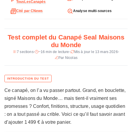
TousLesCanapés
c
Dimensions
341 x 138 x 84,5 cm
Cité par CNews
Analyse multi-sources
h
n
Hauteur d'assise
45 cm
i
Poids
104,8 kg
q
Test complet du Canapé Seal Maisons
u
Revetement
Bouclette 100 % polyester
du Monde
e
d
7 sections
~16 min de lecture
Mis à jour le 13 mars 2026
Garnissage
Mousse polyurethane (14-30 kg/m3),
u
Par Nicolas
fibres polypropylene, mousse
pulverisee
C
a
Suspension
Ressorts Nosag + sangles elastiques
n
a
Structure
Contreplaque de peuplier, eucalyptus,
Ce canapé, on l’a vu passer partout. Grand, en bouclette,
p
placage stratifie, bois certifie FSC
é
signé Maisons du Monde… mais tient-il vraiment ses
S
Pieds
Plastique noir, pads preassembles
promesses ? Confort, finitions, structure, usage quotidien
e
: on a tout passé au crible. Voici ce qu’il faut savoir avant
Coloris
Gris clair chine (gris perle), vert kaki
a
d’ajouter 1 499 € à votre panier.
l
Montage
A monter (modules a emboiter, pieds
M
preassembles)