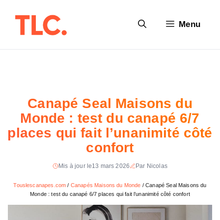
Aller
au
Menu
contenu
Canapé Seal Maisons du
Monde : test du canapé 6/7
places qui fait l’unanimité côté
confort
Mis à jour le
13 mars 2026
Par Nicolas
Touslescanapes.com
/
Canapés Maisons du Monde
/
Canapé Seal Maisons du
Monde : test du canapé 6/7 places qui fait l’unanimité côté confort