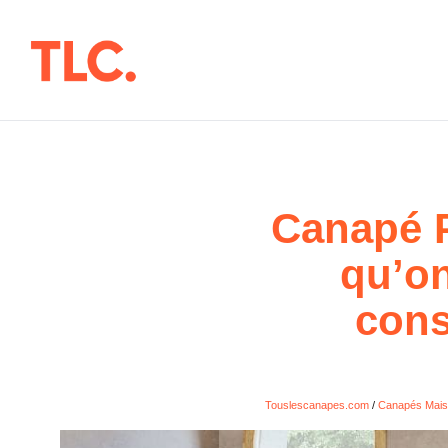
Aller
au
contenu
Canapé 
qu’on
cons
Touslescanapes.com
/
Canapés Mais