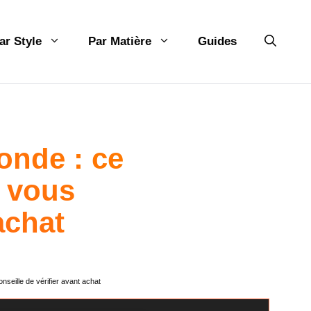
ar Style
Par Matière
Guides
nde : ce
n vous
achat
eille de vérifier avant achat