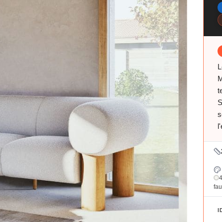
L
M
t
S
s
l
4
fau
I