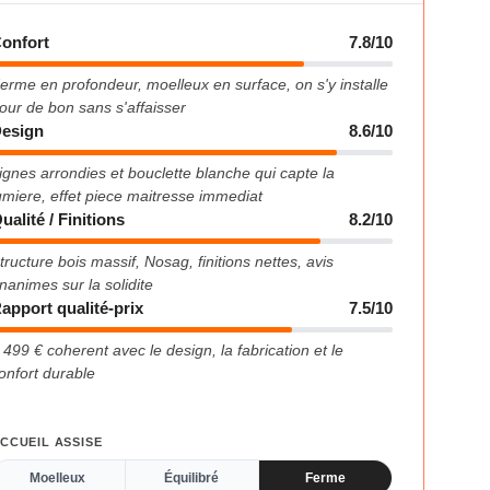
onfort
7.8/10
erme en profondeur, moelleux en surface, on s'y installe
our de bon sans s'affaisser
esign
8.6/10
ignes arrondies et bouclette blanche qui capte la
umiere, effet piece maitresse immediat
ualité / Finitions
8.2/10
tructure bois massif, Nosag, finitions nettes, avis
nanimes sur la solidite
apport qualité-prix
7.5/10
 499 € coherent avec le design, la fabrication et le
onfort durable
CCUEIL ASSISE
Moelleux
Équilibré
Ferme