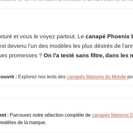
u
C
a
Su
n
a
St
p
texturé et vous le voyez partout. Le
canapé Phoenix b
é
Pi
P
st devenu l’un des modèles les plus désirés de l’an
h
Co
o
nt ses promesses ?
On l’a testé sans filtre, dans les
e
n
Mo
i
x
ouvrir :
Explorez nos tests des
canapés Maisons du Monde
pou
Pr
M
a
i
s
o
n
s
nt :
Parcourez notre sélection complète de
canapés Maisons 
d
modèles de la marque.
u
M