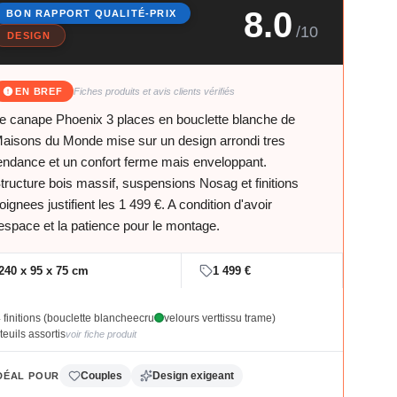
8.0
BON RAPPORT QUALITÉ-PRIX
/10
DESIGN
EN BREF
Fiches produits et avis clients vérifiés
e canape Phoenix 3 places en bouclette blanche de
aisons du Monde mise sur un design arrondi tres
endance et un confort ferme mais enveloppant.
tructure bois massif, suspensions Nosag et finitions
oignees justifient les 1 499 €. A condition d'avoir
'espace et la patience pour le montage.
240 x 95 x 75 cm
1 499 €
 finitions (bouclette blanche
ecru
velours vert
tissu trame)
teuils assortis
voir fiche produit
Couples
Design exigeant
DÉAL POUR