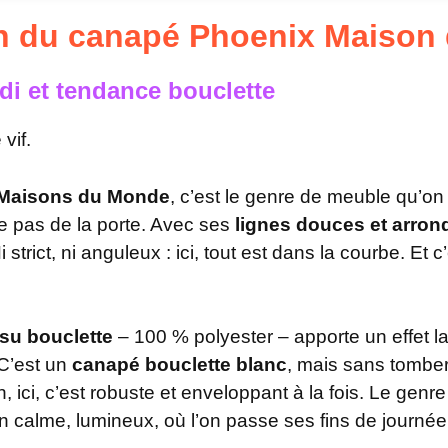
o
on du canapé Phoenix Maison
n
d
e
di et tendance bouclette
vif.
 Maisons du Monde
, c’est le genre de meuble qu’o
e pas de la porte. Avec ses
lignes douces et arron
rict, ni anguleux : ici, tout est dans la courbe. Et c’
ssu bouclette
– 100 % polyester – apporte un effet l
 C’est un
canapé bouclette blanc
, mais sans tomber
n, ici, c’est robuste et enveloppant à la fois. Le gen
 calme, lumineux, où l’on passe ses fins de journée 