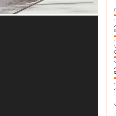
C
F
p
D
L
l
Q
S
u
R
1
c
A