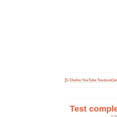
Chaîne YouTube TousLesCa
Test compl
9