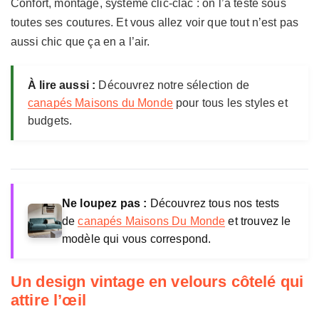
a
Confort, montage, système clic-clac : on l’a testé sous
M
toutes ses coutures. Et vous allez voir que tout n’est pas
a
aussi chic que ça en a l’air.
i
s
o
À lire aussi :
Découvrez notre sélection de
n
canapés Maisons du Monde
pour tous les styles et
s
budgets.
d
u
M
o
n
Ne loupez pas :
Découvrez tous nos tests
d
e
de
canapés Maisons Du Monde
et trouvez le
modèle qui vous correspond.
Un design vintage en velours côtelé qui
attire l’œil