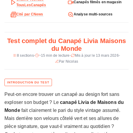
Places
3
Canapés filmés en magasin
e
TousLesCanapés
c
Dimensions
210 x 88 x 84 cm
Cité par CNews
Analyse multi-sources
h
n
Couchage
190 x 110 x 16 cm
i
Poids
51 kg
q
Test complet du Canapé Livia Maisons
u
Revetement
Velours cotele (88 % polyester, 12 %
du Monde
e
nylon)
d
8 sections
~15 min de lecture
Mis à jour le 13 mars 2026
u
Par Nicolas
Garnissage
Mousse PU vierge 60 kg/m3 +
mousse recyclee 22 kg/m3
C
a
Structure
Pin massif, hetre, base acier
n
a
Pieds
Hetre + acier noir (depliables)
Peut-on encore trouver un canapé au design fort sans
p
é
Prix constate
459 €
exploser son budget ? Le
canapé Livia de Maisons du
L
Monde
fait clairement le pari du style vintage assumé.
i
Mais derrière son velours côtelé vert et ses allures de
v
pièce signature, que vaut-il vraiment au quotidien ?
i