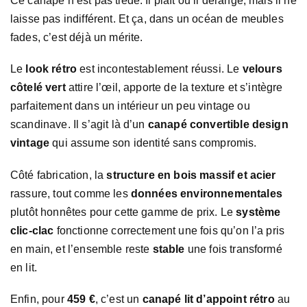
Ce canapé n’est pas tiède. Il plaît ou il dérange, mais il ne
laisse pas indifférent. Et ça, dans un océan de meubles
fades, c’est déjà un mérite.
Le
look rétro
est incontestablement réussi. Le
velours
côtelé vert
attire l’œil, apporte de la texture et s’intègre
parfaitement dans un intérieur un peu vintage ou
scandinave. Il s’agit là d’un
canapé convertible design
vintage
qui assume son identité sans compromis.
Côté fabrication, la
structure en bois massif et acier
rassure, tout comme les
données environnementales
plutôt honnêtes pour cette gamme de prix. Le
système
clic-clac
fonctionne correctement une fois qu’on l’a pris
en main, et l’ensemble reste
stable
une fois transformé
en lit.
Enfin, pour
459 €
, c’est un
canapé lit d’appoint rétro
au