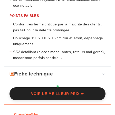
eco notable
POINTS FAIBLES
−
Confort tres ferme critique par la majorite des clients,
pas fait pour la detente prolongee
−
Couchage 190 x 110 x 16 cm dur et etroit, depannage
uniquement
−
SAV defaillant (pieces manquantes, retours mal geres),
mecanisme parfois capricieux
Fiche technique
F
Marque
Maisons du Monde
i
VOIR LE MEILLEUR PRIX ➠
c
Modele
Livia
h
Type
Clic-clac 3 places
e
t
Chaîne YouTube