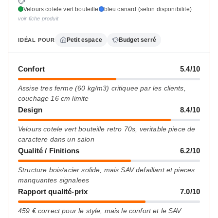
Velours cotele vert bouteille
bleu canard (selon disponibilite)
voir fiche produit
Petit espace
Budget serré
IDÉAL POUR
Confort
5.4/10
Assise tres ferme (60 kg/m3) critiquee par les clients,
couchage 16 cm limite
Design
8.4/10
Velours cotele vert bouteille retro 70s, veritable piece de
caractere dans un salon
Qualité / Finitions
6.2/10
Structure bois/acier solide, mais SAV defaillant et pieces
manquantes signalees
Rapport qualité-prix
7.0/10
459 € correct pour le style, mais le confort et le SAV