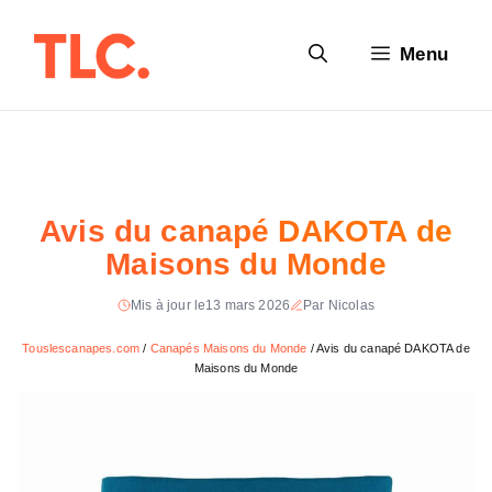
Aller
au
Menu
contenu
Avis du canapé DAKOTA de
Maisons du Monde
Mis à jour le
13 mars 2026
Par Nicolas
Touslescanapes.com
/
Canapés Maisons du Monde
/
Avis du canapé DAKOTA de
Maisons du Monde