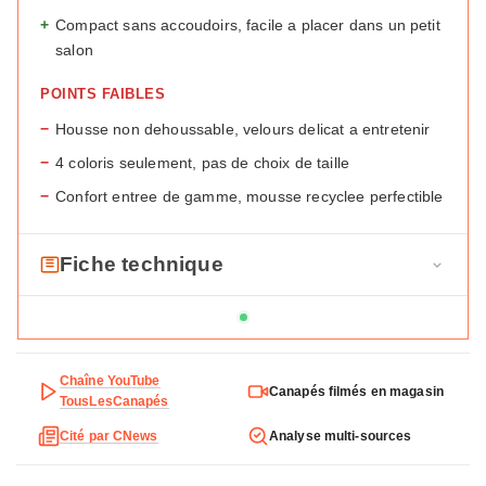
+
Compact sans accoudoirs, facile a placer dans un petit
salon
POINTS FAIBLES
−
Housse non dehoussable, velours delicat a entretenir
−
4 coloris seulement, pas de choix de taille
−
Confort entree de gamme, mousse recyclee perfectible
Fiche technique
F
Marque
Maisons du Monde
i
c
Modele
Dakota
h
Chaîne YouTube
Canapés filmés en magasin
Type
Clic-clac
e
TousLesCanapés
t
Cité par CNews
Analyse multi-sources
Revetement
Velours
e
c
Garnissage
Mousse PU recyclee 25-50 kg/m3,