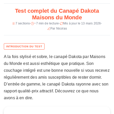
h
mousse PU 12 kg/m3, fibres polyester
n
Test complet du Canapé Dakota
Pieds
Metal incurves
i
Maisons du Monde
q
Prix constate
269 €
7 sections
~7 min de lecture
Mis à jour le 13 mars 2026
u
Par Nicolas
e
d
u
C
a
A la fois stylisé et sobre, le canapé Dakota par Maisons
n
du Monde est aussi esthétique que pratique. Son
a
p
couchage intégré est une bonne nouvelle si vous recevez
é
régulièrement des amis susceptibles de rester dormir.
D
D’entrée de gamme, le canapé Dakota rayonne avec son
a
rapport qualité-prix attractif. Découvrez ce que nous
k
avons à en dire.
o
t
a