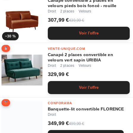
Canapé convertible 2 places en
velours pieds bois foncé - rouille
Droit
2 places
Velours
·
·
307,99 €
439,99 €
Voir l'offre
−30 %
VENTE-UNIQUE.COM
Canapé 2 places convertible en
velours vert sapin URIBIA
Droit
2 places
Velours
·
·
329,99 €
Voir l'offre
CONFORAMA
Banquette-lit convertible FLORENCE
Droit
349,99 €
499,99 €