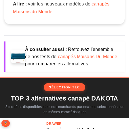
M
A lire :
voir les nouveaux modèles de
canapés
a
Maisons du Monde
i
s
o
n
s
d
À consulter aussi :
Retrouvez l'ensemble
u
de nos tests de
canapés Maisons Du Monde
M
pour comparer les alternatives.
o
n
d
e
SÉLECTION TLC
TOP 3 alternatives canapé DAKOTA
3 modèles disponibles chez nos marchands partenaires, sélectionnés sur
les mêmes caractéristiques
DRAWER