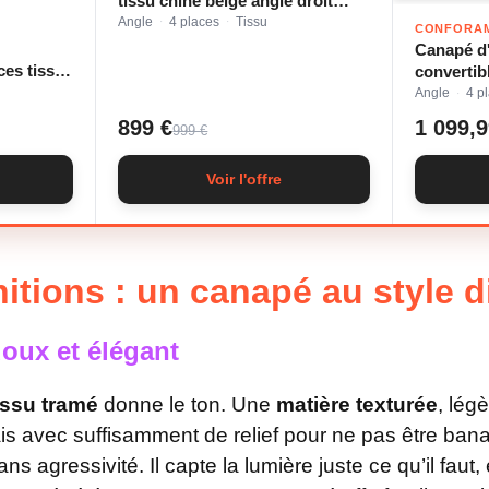
tissu chiné beige angle droit
BOBOCHIC 4 places
Angle
4 places
Tissu
·
·
CONFORA
Canapé d'
ces tissu
convertib
Angle
4 p
·
899 €
1 099,9
999 €
Voir l'offre
nitions : un canapé au style 
doux et élégant
issu tramé
donne le ton. Une
matière texturée
, lég
s avec suffisamment de relief pour ne pas être banal
 agressivité. Il capte la lumière juste ce qu’il faut, e