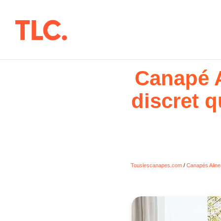
Aller
au
contenu
Canapé A
discret q
Touslescanapes.com
/
Canapés Aline