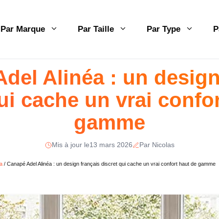
Par Marque
Par Taille
Par Type
P
del Alinéa : un design
ui cache un vrai confo
gamme
Mis à jour le
13 mars 2026
Par Nicolas
a
/
Canapé Adel Alinéa : un design français discret qui cache un vrai confort haut de gamme