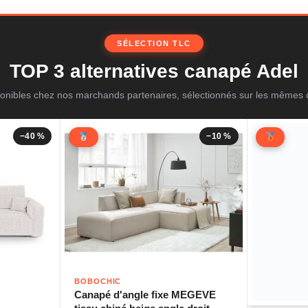
SÉLECTION TLC
TOP 3 alternatives canapé Adel
onibles chez nos marchands partenaires, sélectionnés sur les mêmes c
−40 %
−10 %
BOBOCHIC
Canapé d'angle fixe MEGEVE