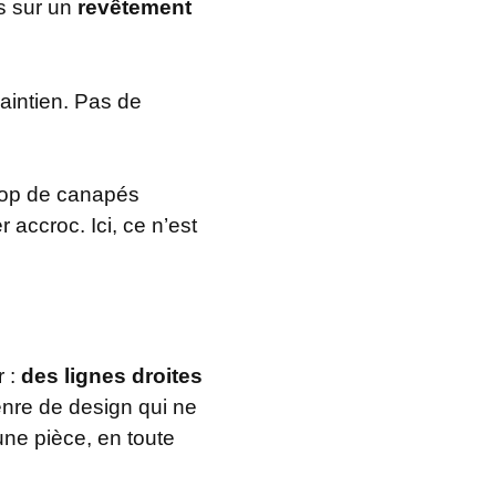
is sur un
revêtement
aintien. Pas de
trop de canapés
 accroc. Ici, ce n’est
r :
des lignes droites
enre de design qui ne
ne pièce, en toute