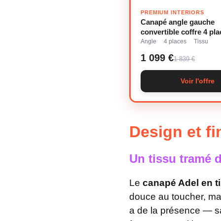
PREMIUM INTERIORS
Canapé angle gauche
convertible coffre 4 pla
tramé doux crème
Angle
4 places
Tissu
·
·
1 099 €
1 839 €
Voir l'offre
Design et fi
Un tissu tramé 
Le
canapé Adel en t
douce au toucher, mai
a de la présence — sans