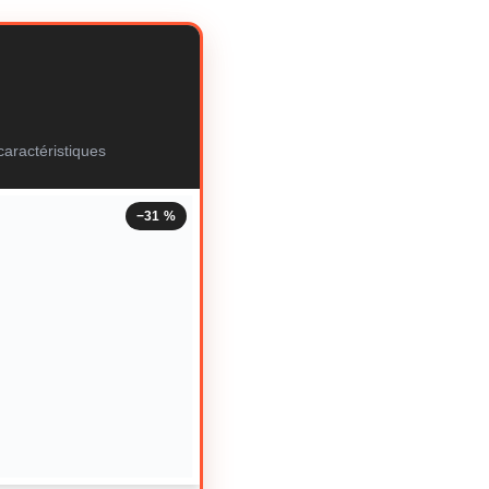
aractéristiques
−31 %