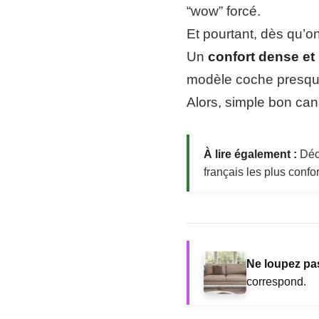
“wow” forcé.
Et pourtant, dès qu’on
Un
confort dense et
modèle coche presque
Alors, simple bon can
À lire également :
Déco
français les plus confo
Ne loupez pas
correspond.