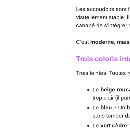
Les accoudoirs sont f
visuellement stable. I
canapé de s’intégrer 
C’est
moderne, mais
Trois coloris in
Trois teintes. Toutes 
Le
beige rouc
trop clair (il p
Le
bleu
? Un bl
sans tomber da
Le
vert cèdre
?