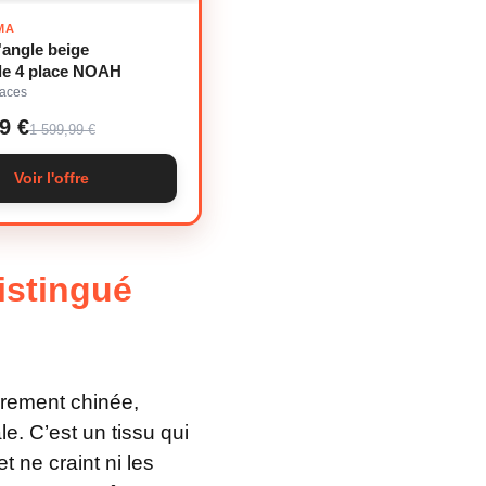
MA
angle beige
le 4 place NOAH
laces
9 €
1 599,99 €
Voir l'offre
distingué
èrement chinée,
e. C’est un tissu qui
t ne craint ni les