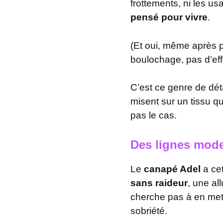
frottements, ni les us
pensé pour vivre
.
(Et oui, même après p
boulochage, pas d’eff
C’est ce genre de dét
misent sur un tissu qu
pas le cas.
Des lignes moder
Le
canapé Adel
a cet
sans raideur
, une al
cherche pas à en mett
sobriété.