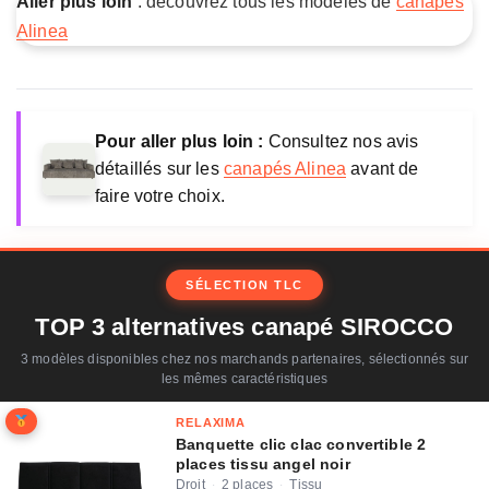
Aller plus loin
: découvrez tous les modèles de
canapés
Alinea
Pour aller plus loin :
Consultez nos avis
détaillés sur les
canapés Alinea
avant de
faire votre choix.
SÉLECTION TLC
TOP 3 alternatives canapé SIROCCO
3 modèles disponibles chez nos marchands partenaires, sélectionnés sur
les mêmes caractéristiques
RELAXIMA
Banquette clic clac convertible 2
places tissu angel noir
Droit
2 places
Tissu
·
·