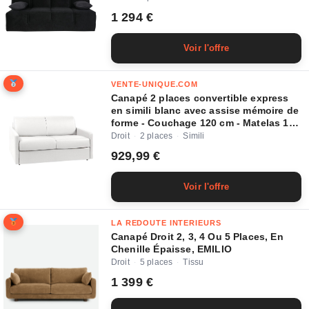
1 294 €
Voir l'offre
VENTE-UNIQUE.COM
Canapé 2 places convertible express
en simili blanc avec assise mémoire de
forme - Couchage 120 cm - Matelas 14
cm CALIFE
Droit
2 places
Simili
·
·
929,99 €
Voir l'offre
LA REDOUTE INTERIEURS
Canapé Droit 2, 3, 4 Ou 5 Places, En
Chenille Épaisse, EMILIO
Droit
5 places
Tissu
·
·
1 399 €