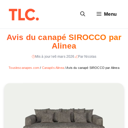
Aller
au
Menu
contenu
Avis du canapé SIROCCO par
Alinea
Mis à jour le
6 mars 2026
Par Nicolas
Touslescanapes.com
/
Canapés Alinea
/
Avis du canapé SIROCCO par Alinea