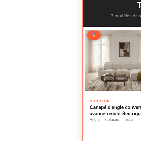
3 modèles disp
BOBOCHIC
Canapé d'angle convert
avance-recule électri
tissu chenille beige ang
Angle
3 places
Tissu
·
·
BOBOCHIC 3 places