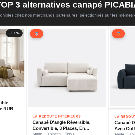
TOP 3 alternatives canapé PICABI
onibles chez nos marchands partenaires, sélectionnés sur les mêmes c
−13 %
ible
que RUBY
le droit
LA REDOUTE INTERIEURS
LA REDOU
Canapé D'angle Réversible,
Canapé D'
Convertible, 3 Places, En
Avec Coff
Chenille Chinée, MASI
Angle
3 places
Tissu
Bouclette
Angle
3 p
·
·
·