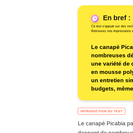
En bref :
Ce test s'appuie sur des rech
Retrouvez nos impressions 
Le canapé Pica
nombreuses décl
une variété de 
en mousse poly
un entretien sim
budgets, même 
Le canapé Picabia pa
donnent de nombreuses