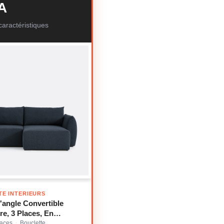
A
aractéristiques
TE INTERIEURS
angle Convertible
re, 3 Places, En
 Fine, EDITH
laces
Bouclette
·