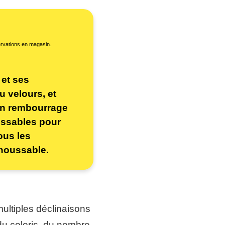
servations en magasin.
 et ses
u velours, et
 un rembourrage
ussables pour
tous les
éhoussable.
ultiples déclinaisons
du coloris, du nombre