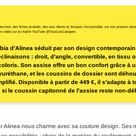
erches, des fiches produits, des avis clients et, lorsque c'est possible, sur nos propres ob
en vidéo sur la chaîne YouTube @TousLesCanapes
bia d’Alinea séduit par son design contemporain
inaisons : droit, d’angle, convertible, en tissu o
coloris. Son assise offre un bon confort grâce à
uréthane, et les coussins de dossier sont dého
plifié. Disponible à partir de 449 €, il s’adapte à 
si le coussin capitonné de l’assise reste non-d
r Alinea nous charme avec sa couture design. Ses m
 possibilités : choix de la matière du revêtement, 