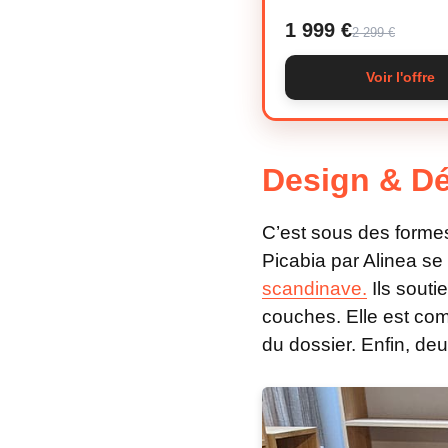
1 999 €
2 299 €
Voir l'offre
Design & Dé
C’est sous des forme
Picabia par Alinea se
scandinave.
Ils souti
couches. Elle est co
du dossier. Enfin, de