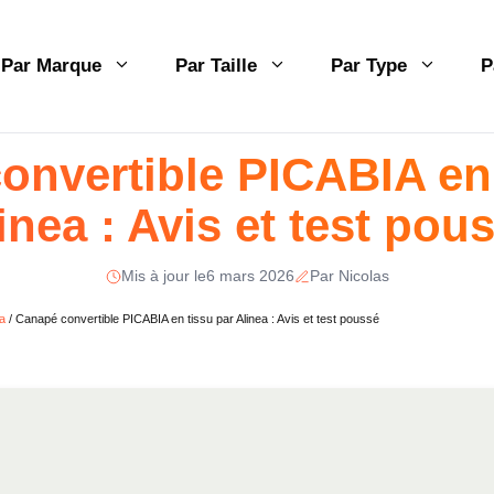
Par Marque
Par Taille
Par Type
P
onvertible PICABIA en 
inea : Avis et test pou
Mis à jour le
6 mars 2026
Par Nicolas
a
/
Canapé convertible PICABIA en tissu par Alinea : Avis et test poussé