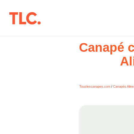
Aller
au
contenu
Canapé c
Al
Touslescanapes.com
/
Canapés Aline