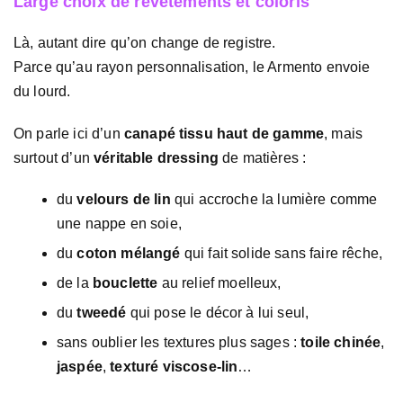
Large choix de revêtements et coloris
Là, autant dire qu’on change de registre.
Parce qu’au rayon personnalisation, le Armento envoie
du lourd.
On parle ici d’un
canapé tissu haut de gamme
, mais
surtout d’un
véritable dressing
de matières :
du
velours de lin
qui accroche la lumière comme
une nappe en soie,
du
coton mélangé
qui fait solide sans faire rêche,
de la
bouclette
au relief moelleux,
du
tweedé
qui pose le décor à lui seul,
sans oublier les textures plus sages :
toile chinée
,
jaspée
,
texturé viscose-lin
…