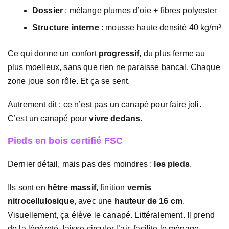
Dossier
: mélange plumes d’oie + fibres polyester
Structure interne
: mousse haute densité 40 kg/m³
Ce qui donne un confort
progressif
, du plus ferme au
plus moelleux, sans que rien ne paraisse bancal. Chaque
zone joue son rôle. Et ça se sent.
Autrement dit : ce n’est pas un canapé pour faire joli.
C’est un canapé pour
vivre dedans
.
Pieds en bois certifié FSC
Dernier détail, mais pas des moindres :
les pieds
.
Ils sont en
hêtre massif
, finition
vernis
nitrocellulosique
, avec une
hauteur de 16 cm
.
Visuellement, ça élève le canapé. Littéralement. Il prend
de la légèreté, laisse circuler l’air, facilite le ménage.