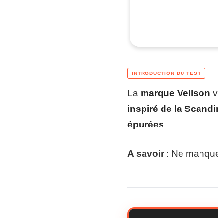
La
marque Vellson
v
inspiré de la Scandi
épurées
.
A savoir
: Ne manquez