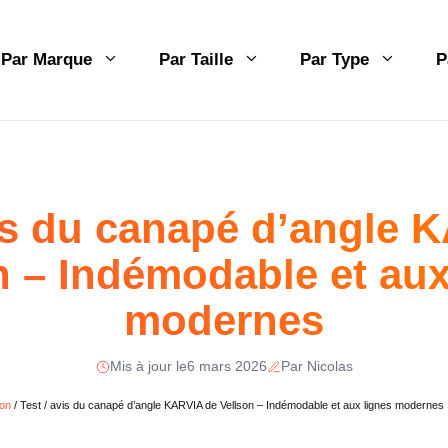
Par Marque
Par Taille
Par Type
P
vis du canapé d’angle 
n – Indémodable et aux
modernes
Mis à jour le
6 mars 2026
Par Nicolas
son
/
Test / avis du canapé d’angle KARVIA de Vellson – Indémodable et aux lignes modernes