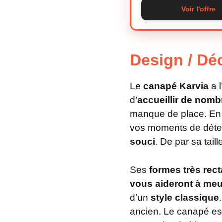
Voir l'offre
Design / Dé
Le
canapé Karvia
a l
d’
accueillir de nomb
manque de place. En p
vos moments de déte
souci
. De par sa tail
Ses
formes très rect
vous aideront à meu
d’un
style classique
ancien. Le canapé es