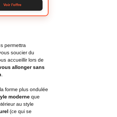
Voir l'offre
s permettra
vous soucier du
s accueillir lors de
vous allonger sans
n
.
la forme plus ondulée
tyle moderne
que
térieur au style
urel
(ce qui se