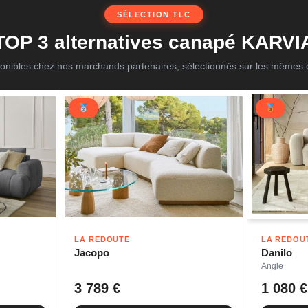
SÉLECTION TLC
TOP 3 alternatives canapé KARVI
onibles chez nos marchands partenaires, sélectionnés sur les mêmes c
LA REDOUTE
LA REDOU
Jacopo
Danilo
Angle
3 789 €
1 080 €