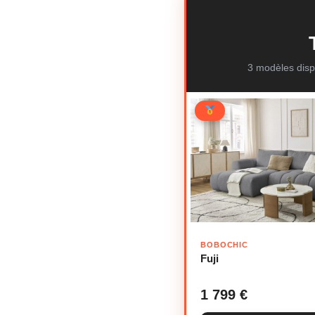
3 modèles disp
BOBOCHIC
Fuji
1 799 €