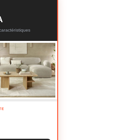
A
aractéristiques
TE