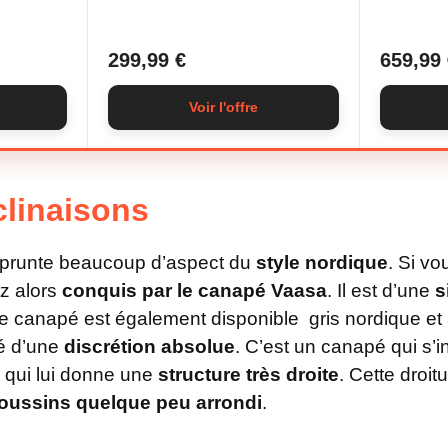
299,99 €
659,99 
Voir l'offre
clinaisons
runte beaucoup d’aspect du
style nordique
. Si v
z alors
conquis par le canapé Vaasa
. Il est d’une
s
 le canapé est également disponible gris nordique et 
é d’une
discrétion absolue
. C’est un canapé qui s’
e qui lui donne une
structure très droite
. Cette droi
oussins quelque peu arrondi
.