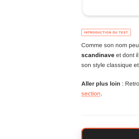
Comme son nom peut 
scandinave
et dont i
son style classique e
Aller plus loin
: Retr
section
.