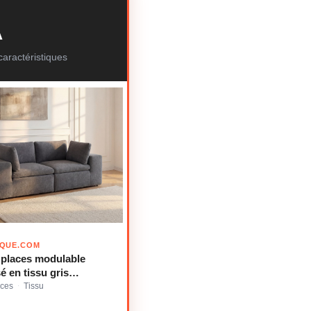
A
aractéristiques
IQUE.COM
 places modulable
 en tissu gris
te CORTOLINE
aces
Tissu
·