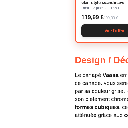
clair style scandinave
Droit
2 places
Tissu
·
·
119,99 €
199,99 €
Voir l'offre
Design / Dé
Le canapé
Vaasa
emp
ce canapé, vous sere
par sa couleur grise,
son piétement chrom
formes cubiques
, c
atténuée grâce aux
c