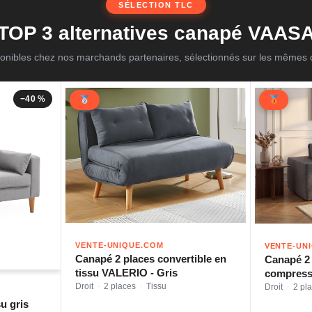
SÉLECTION TLC
TOP 3 alternatives canapé VAAS
onibles chez nos marchands partenaires, sélectionnés sur les mêmes c
−40 %
VENTE-UNIQUE.COM
VENTE-UN
Canapé 2 places convertible en
Canapé 2
tissu VALERIO - Gris
compressé
anthraci
Droit
2 places
Tissu
Droit
2 pl
·
·
·
u gris