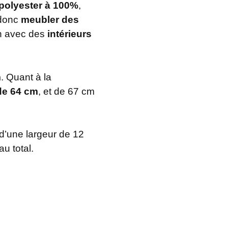
polyester à 100%
,
 donc
meubler des
en avec des
intérieurs
m
. Quant à la
de 64 cm
, et de 67 cm
d’une largeur de 12
u total.