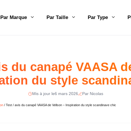
Par Marque
Par Taille
Par Type
P
vis du canapé VAASA d
ration du style scandin
Mis à jour le
6 mars 2026
Par Nicolas
son
/
Test / avis du canapé VAASA de Vellson – Inspiration du style scandinave chic