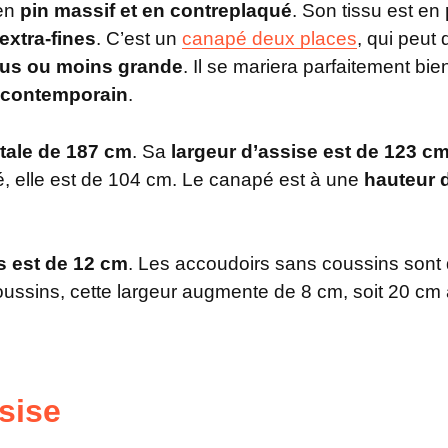
 en
pin massif et en contreplaqué
. Son tissu est en
 extra-fines
. C’est un
canapé deux places
, qui peut
 plus ou moins grande
. Il se mariera parfaitement bi
t contemporain
.
otale de 187 cm
. Sa
largeur d’assise est de 123 c
, elle est de 104 cm. Le canapé est à une
hauteur 
s est de 12 cm
. Les accoudoirs sans coussins sont 
oussins, cette largeur augmente de 8 cm, soit 20 cm a
sise