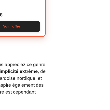
€
Voir l'offre
ous appréciez ce genre
implicité extrême
, de
ardoise nordique, et
inspire également des
ture est cependant