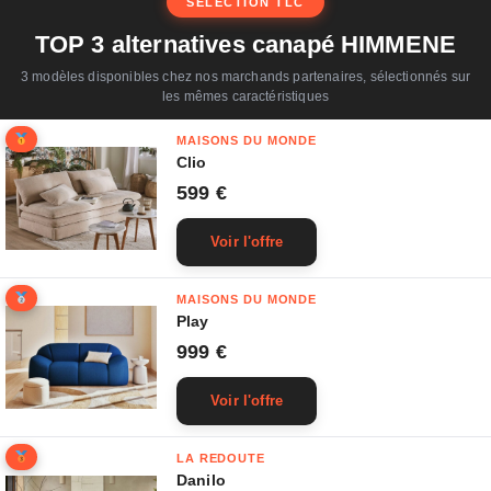
SÉLECTION TLC
TOP 3 alternatives canapé HIMMENE
3 modèles disponibles chez nos marchands partenaires, sélectionnés sur
les mêmes caractéristiques
MAISONS DU MONDE
Clio
599 €
Voir l'offre
MAISONS DU MONDE
Play
999 €
Voir l'offre
LA REDOUTE
Danilo