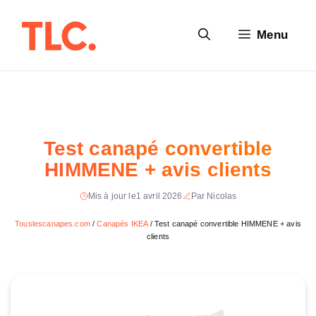
Aller
au
Menu
contenu
Test canapé convertible
HIMMENE + avis clients
Mis à jour le
1 avril 2026
Par Nicolas
Touslescanapes.com
/
Canapés IKEA
/
Test canapé convertible HIMMENE + avis
clients