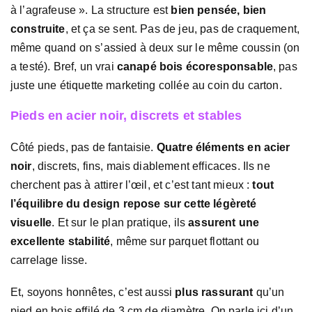
à l’agrafeuse ». La structure est
bien pensée, bien
construite
, et ça se sent. Pas de jeu, pas de craquement,
même quand on s’assied à deux sur le même coussin (on
a testé). Bref, un vrai
canapé bois écoresponsable
, pas
juste une étiquette marketing collée au coin du carton.
Pieds en acier noir, discrets et stables
Côté pieds, pas de fantaisie.
Quatre éléments en acier
noir
, discrets, fins, mais diablement efficaces. Ils ne
cherchent pas à attirer l’œil, et c’est tant mieux :
tout
l’équilibre du design repose sur cette légèreté
visuelle
. Et sur le plan pratique, ils
assurent une
excellente stabilité
, même sur parquet flottant ou
carrelage lisse.
Et, soyons honnêtes, c’est aussi
plus rassurant
qu’un
pied en bois effilé de 3 cm de diamètre. On parle ici d’un