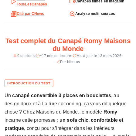
Canapés filmés en magasin
e
TousLesCanapés
c
Dimensions
202 x 103 x 88 cm
Cité par CNews
Analyse multi-sources
h
n
Profondeur deplie
227 cm
i
Hauteur d'assise
47 cm
q
Test complet du Canapé Romy Maisons
u
Couchage
140 x 180 cm
du Monde
e
d
9 sections
~17 min de lecture
Mis à jour le 13 mars 2026
Matelas
Mousse HR 30 kg/m3, 12 cm
u
Par Nicolas
d'epaisseur, coutil stretch matelasse
C
Poids
89 kg
a
n
Revetement
Bouclettes 100 % polyester
a
Un
canapé convertible 3 places en bouclettes
, au
p
Garnissage
Mousse polyether 16-28 kg/m3, ouate,
é
flocons polyester (coussins)
design doux et à l’allure cocooning, ça vous dit quelque
R
chose ? Chez Maisons du Monde, le modèle
Romy
Suspension
Sangles elastiques croisees (assise),
o
incarne cette promesse :
un sofa chic, confortable et
sommier acier + lattes hetre
m
(couchage)
pratique
, conçu pour s’intégrer dans les intérieurs
y
M