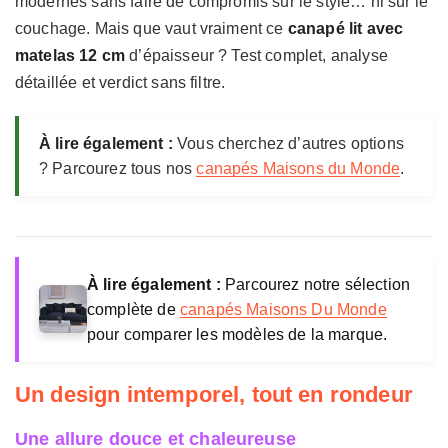
modernes sans faire de compromis sur le style… ni sur le
Structure
Pin massif, hetre, panneaux fibres et
a
particules
couchage. Mais que vaut vraiment ce
canapé lit avec
i
matelas 12 cm
d’épaisseur ? Test complet, analyse
Pieds
Acier noir
s
détaillée et verdict sans filtre.
o
Coloris
Beige bouclettes, bleu nuit, vert kaki
n
s
Fabrication
France
À lire également :
Vous cherchez d’autres options
d
? Parcourez tous nos
canapés Maisons du Monde
.
u
Certification
Good is Beautiful
M
Prix constate
1 499 € (convertible) / 1 099 € (fixe)
o
n
d
À lire également :
Parcourez notre sélection
e
complète de
canapés Maisons Du Monde
pour comparer les modèles de la marque.
Un design intemporel, tout en rondeur
Une allure douce et chaleureuse