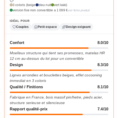
3 coloris (beige
bleu nuit
vert kaki)
version fixe non convertible a 1 099 €
voir fiche produit
IDÉAL POUR
Couples
Petit espace
Design exigeant
Confort
8.0/10
Moelleux structure qui tient ses promesses, matelas HR
12 cm au-dessus du lot pour un convertible
Design
8.3/10
Lignes arrondies et bouclettes beiges, effet cocooning
immediat en 3 coloris
Qualité / Finitions
8.1/10
Fabrique en France, bois massif pin/hetre, pieds acier,
structure serieuse et silencieuse
Rapport qualité-prix
7.4/10