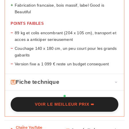
+
Fabrication francaise, bois massif, label Good is
Beautiful
POINTS FAIBLES
−
89 kg et colis encombrant (204 x 105 cm), transport et
acces a anticiper serieusement
−
Couchage 140 x 180 cm, un peu court pour les grands
gabarits
−
Version fixe a 1 099 € reste un budget consequent
Fiche technique
F
Marque
Maisons du Monde
i
VOIR LE MEILLEUR PRIX ➠
c
Modele
Romy
h
Type
Droit convertible
e
t
Chaîne YouTube
Places
3