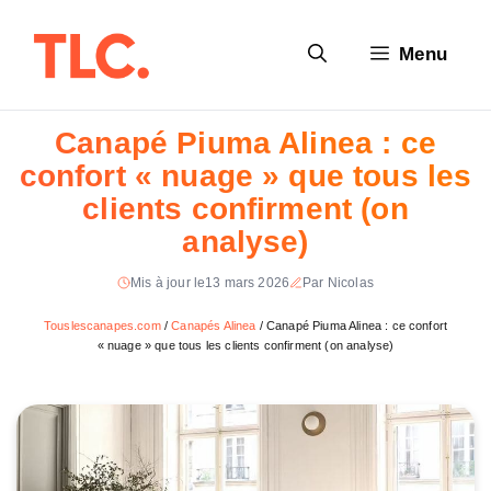
Aller
au
Menu
contenu
Canapé Piuma Alinea : ce
confort « nuage » que tous les
clients confirment (on
analyse)
Mis à jour le
13 mars 2026
Par Nicolas
Touslescanapes.com
/
Canapés Alinea
/
Canapé Piuma Alinea : ce confort
« nuage » que tous les clients confirment (on analyse)