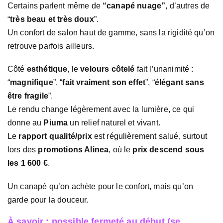
Certains parlent même de
“canapé nuage”
, d’autres de
“
très beau et très doux
”.
Un confort de salon haut de gamme, sans la rigidité qu’on
retrouve parfois ailleurs.
Côté
esthétique
, le
velours côtelé
fait l’unanimité :
“
magnifique
”, “
fait vraiment son effet
”, “
élégant sans
être fragile
”.
Le rendu change légèrement avec la lumière, ce qui
donne au
Piuma
un relief naturel et vivant.
Le
rapport qualité/prix
est régulièrement salué, surtout
lors des
promotions Alinea
, où le
prix descend sous
les 1 600 €
.
Un canapé qu’on achète pour le confort, mais qu’on
garde pour la douceur.
À savoir : possible fermeté au début (se