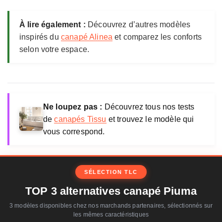
À lire également :
Découvrez d’autres modèles
inspirés du
canapé Alinea
et comparez les conforts
selon votre espace.
Ne loupez pas :
Découvrez tous nos tests
de
canapés Tissu
et trouvez le modèle qui
vous correspond.
SÉLECTION TLC
TOP 3 alternatives canapé Piuma
3 modèles disponibles chez nos marchands partenaires, sélectionnés sur
les mêmes caractéristiques