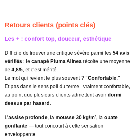
Retours clients (points clés)
Les + : confort top, douceur, esthétique
Difficile de trouver une critique sévère parmi les
54 avis
vérifiés
: le
canapé Piuma Alinea
récolte une moyenne
de
4,8/5
, et c’est mérité.
Le mot qui revient le plus souvent ?
“Confortable.”
Et pas dans le sens poli du terme : vraiment confortable,
au point que plusieurs clients admettent avoir
dormi
dessus par hasard
.
L’
assise profonde
, la
mousse 30 kg/m³
, la
ouate
gonflante
— tout concourt à cette sensation
enveloppante.