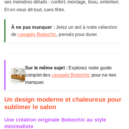
ses moindres détails : confort, montage, tissu, entretien.
Garantie
2 ans
l
Et on vous dit tout, sans filtre.
i
Fabrication
Bois certifié FSC
e
r
Prix constaté
1 429 €
À ne pas manquer :
Jetez un œil à notre sélection
e
de
canapés Bobochic
, pensés pour durer.
B
o
b
o
c
h
Sur le même sujet :
Explorez notre guide
i
complet des
canapés Bobochic
pour ne rien
c
manquer.
Un design moderne et chaleureux pour
sublimer le salon
Une création originale Bobochic au style
minimaliste