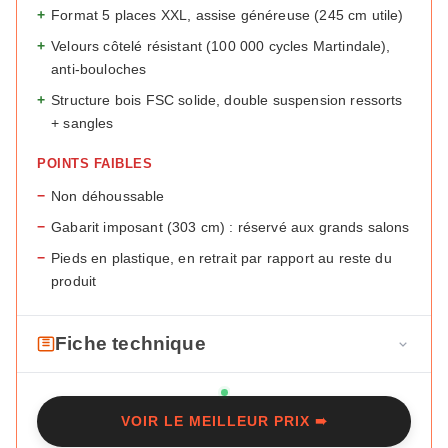
+
Format 5 places XXL, assise généreuse (245 cm utile)
+
Velours côtelé résistant (100 000 cycles Martindale),
anti-bouloches
+
Structure bois FSC solide, double suspension ressorts
+ sangles
POINTS FAIBLES
−
Non déhoussable
−
Gabarit imposant (303 cm) : réservé aux grands salons
−
Pieds en plastique, en retrait par rapport au reste du
produit
Fiche technique
F
Type
Droit fixe
i
VOIR LE MEILLEUR PRIX ➠
c
Revêtement
Velours côtelé (92 % polyester, 8 %
h
polyamide)