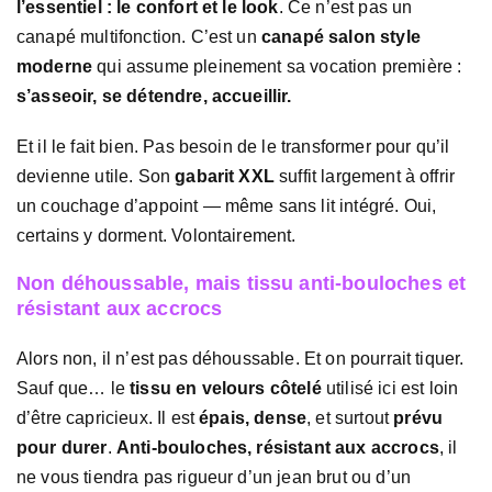
l’essentiel : le confort et le look
. Ce n’est pas un
canapé multifonction. C’est un
canapé salon style
moderne
qui assume pleinement sa vocation première :
s’asseoir, se détendre, accueillir.
Et il le fait bien. Pas besoin de le transformer pour qu’il
devienne utile. Son
gabarit XXL
suffit largement à offrir
un couchage d’appoint — même sans lit intégré. Oui,
certains y dorment. Volontairement.
Non déhoussable, mais tissu anti-bouloches et
résistant aux accrocs
Alors non, il n’est pas déhoussable. Et on pourrait tiquer.
Sauf que… le
tissu en velours côtelé
utilisé ici est loin
d’être capricieux. Il est
épais, dense
, et surtout
prévu
pour durer
.
Anti-bouloches, résistant aux accrocs
, il
ne vous tiendra pas rigueur d’un jean brut ou d’un