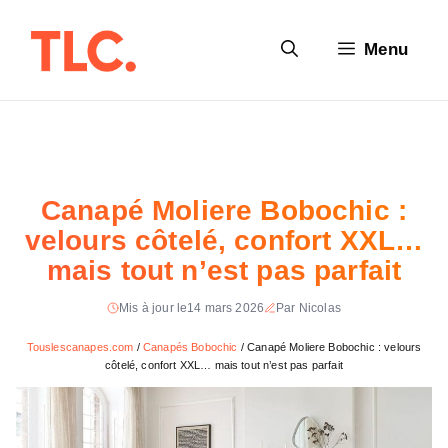
Aller
au
Menu
contenu
Canapé Moliere Bobochic :
velours côtelé, confort XXL…
mais tout n’est pas parfait
Mis à jour le
14 mars 2026
Par Nicolas
Touslescanapes.com
/
Canapés Bobochic
/
Canapé Moliere Bobochic : velours
côtelé, confort XXL… mais tout n’est pas parfait