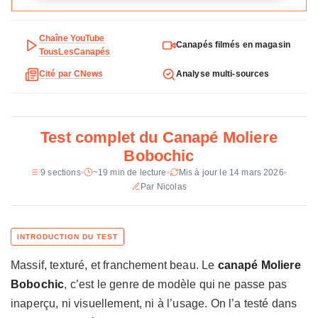
e
Résistance tissu
100 000 cycles Martindale, anti-
t
Chaîne YouTube
bouloches, résistant aux accrocs
Canapés filmés en magasin
e
TousLesCanapés
c
Déhoussable
Non
Cité par CNews
Analyse multi-sources
h
n
Confort
Mousse haute résilience 30 kg/m³,
suspension ressorts zig-zag + sangles
i
élastiques
q
Test complet du Canapé Moliere
u
Structure
Pin et hêtre certifiés FSC
Bobochic
e
d
9 sections
~19 min de lecture
Mis à jour le 14 mars 2026
Profondeur assise
67 cm
u
Par Nicolas
Assise utile
245 cm
C
a
Poids
Environ 84 kg (2 colis de 42+ kg)
n
a
Pieds
Plastique noir, 4 cm
Massif, texturé, et franchement beau. Le
canapé Moliere
p
é
Coloris
Vert, beige, gris clair, gris foncé,
Bobochic
, c’est le genre de modèle qui ne passe pas
M
jaune, bleu nuit, orange
inaperçu, ni visuellement, ni à l’usage. On l’a testé dans
o