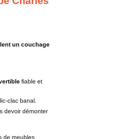
apé Charles
ulent un couchage
ertible
fiable et
ic-clac banal.
ns devoir démonter
rs de meubles