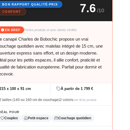
7.6
BON RAPPORT QUALITÉ-PRIX
/10
CONFORT
EN BREF
Fiches produits et avis clients vérifiés
e canapé Charles de Bobochic propose un vrai
ouchage quotidien avec matelas intégré de 15 cm, une
uverture express sans effort, et un design moderne.
déal pour les petits espaces, il allie confort, praticité et
ualité de fabrication européenne. Parfait pour dormir et
ecevoir.
215 x 100 x 91 cm
À partir de 1 799 €
2 tailles (140 ou 160 cm de couchage)
2 coloris
voir fiche produit
DÉAL POUR
Couples
Petit espace
Couchage quotidien