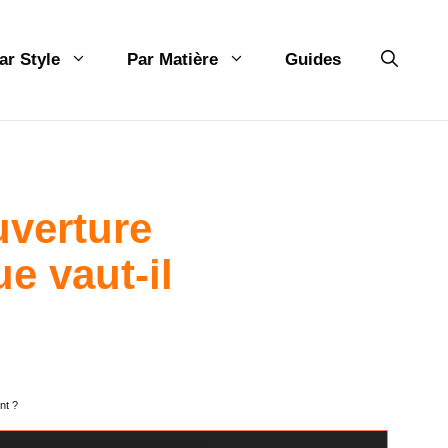
ar Style
Par Matière
Guides
uverture
e vaut-il
nt ?