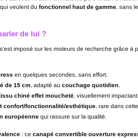
 qui veulent du
fonctionnel haut de gamme
, sans l
parler de lui ?
’est imposé sur les moteurs de recherche grâce à pl
press
en quelques secondes, sans effort.
ré de 15 cm
, adapté au
couchage quotidien
.
tissu chiné effet moucheté
, visuellement impactant
t confort/fonctionnalité/esthétique
, rare dans cet
on européenne
qui rassure sur la qualité.
valence
: ce
canapé convertible ouverture expre