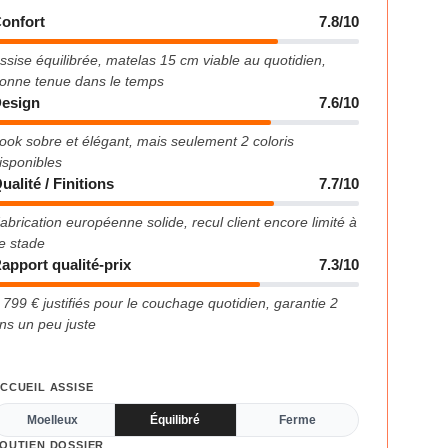
onfort
7.8/10
ssise équilibrée, matelas 15 cm viable au quotidien,
onne tenue dans le temps
esign
7.6/10
ook sobre et élégant, mais seulement 2 coloris
isponibles
ualité / Finitions
7.7/10
abrication européenne solide, recul client encore limité à
e stade
apport qualité-prix
7.3/10
 799 € justifiés pour le couchage quotidien, garantie 2
ns un peu juste
CCUEIL ASSISE
Moelleux
Équilibré
Ferme
OUTIEN DOSSIER