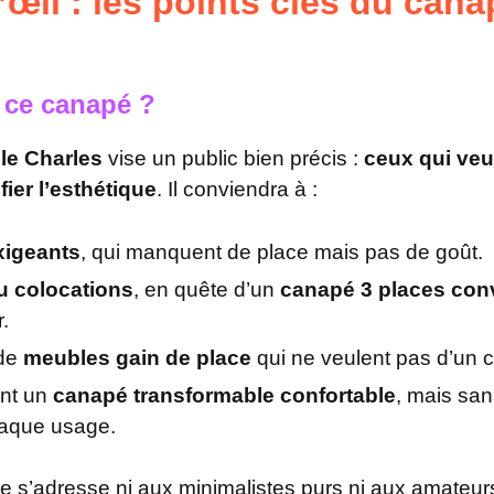
’œil : les points clés du can
t ce canapé ?
le Charles
vise un public bien précis :
ceux qui ve
fier l’esthétique
. Il conviendra à :
xigeants
, qui manquent de place mais pas de goût.
ou colocations
, en quête d’un
canapé 3 places conv
.
 de
meubles gain de place
qui ne veulent pas d’un cl
ent un
canapé transformable confortable
, mais sa
haque usage.
 s’adresse ni aux minimalistes purs ni aux amateu