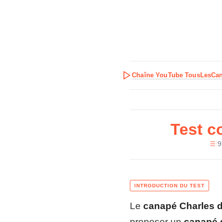
Chaîne YouTube TousLesCa
Test c
9
Le
canapé Charles 
proposer un
canapé d