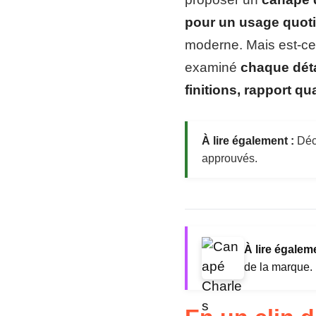
pour un usage quot
moderne. Mais est-ce 
examiné
chaque déta
finitions, rapport qua
À lire également :
Déco
approuvés.
À lire égaleme
de la marque.