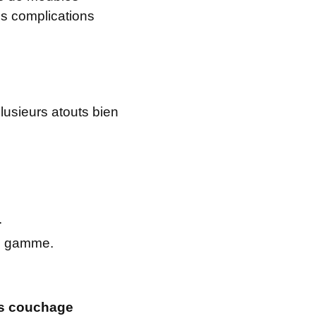
es complications
usieurs atouts bien
.
te gamme.
ss couchage