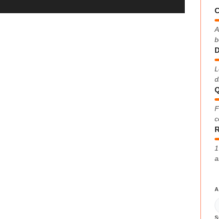
C
A
b
D
L
d
Q
F
c
R
1
a
A
S