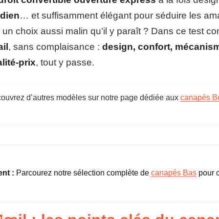
h
a
idien
… et suffisamment élégant pour séduire les am
Co
r
un choix aussi malin qu’il y paraît ? Dans ce test c
l
Pi
e
il
, sans complaisance :
design, confort, mécanis
s
Ch
B
lité-prix
, tout y passe.
o
Po
b
o
Co
c
uvrez d’autres modèles sur notre page dédiée aux
canapés B
h
Ga
i
c
Fa
Pr
nt :
Parcourez notre sélection complète de
canapés Bas
pour 