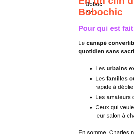
En un clin d
Bobochic
Pour qui est fai
Le
canapé convertib
quotidien sans sacri
Les
urbains e
Les
familles 
rapide à déplier
Les amateurs
Ceux qui veul
leur salon à c
En somme, Charles ne