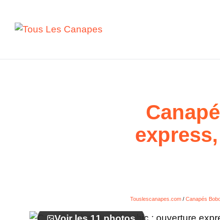
Aller
au
contenu
Canapé 
express,
Touslescanapes.com
/
Canapés Bobo
Voir les 11 photos