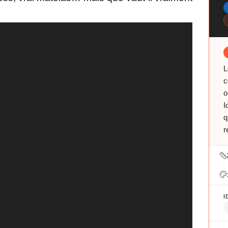
L
c
o
I
q
r
I