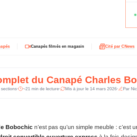
F
Ty
i
c
Re
h
e
t
Co
e
c
napés
Canapés filmés en magasin
Cité par CNews
h
Co
n
i
Ma
q
u
omplet du Canapé Charles B
e
So
d
 sections
~21 min de lecture
Mis à jour le 14 mars 2026
Par Nic
u
Ou
C
a
Ha
n
a
Pr
p
de Bobochic
n’est pas qu’un simple meuble : c’est un
é
Di
C
roit convertible ouverture express
à la fois desig