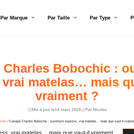
Par Marque
Par Taille
Par Type
P
Charles Bobochic : o
 vrai matelas… mais qu
vraiment ?
Mis à jour le
14 mars 2026
Par Nicolas
chic
/
Canapé Charles Bobochic : ouverture express, vrai matelas… mais que vaut-il vraime