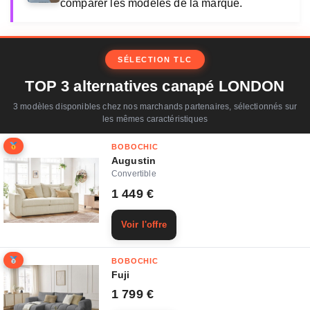
comparer les modèles de la marque.
SÉLECTION TLC
TOP 3 alternatives canapé LONDON
3 modèles disponibles chez nos marchands partenaires, sélectionnés sur
les mêmes caractéristiques
BOBOCHIC
Augustin
Convertible
1 449 €
Voir l'offre
BOBOCHIC
Fuji
1 799 €