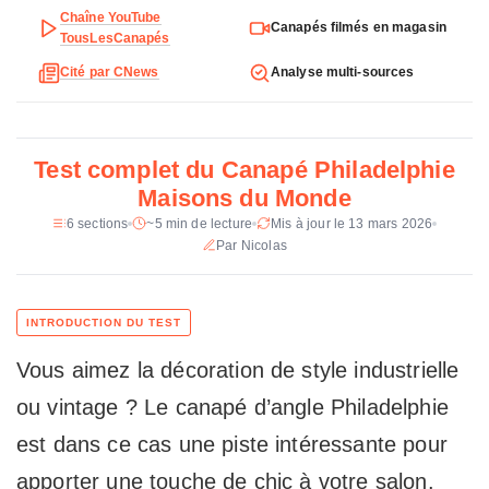
t
Chaîne YouTube
Revetement
Suedine marron, tissu gris chine ou
Canapés filmés en magasin
e
TousLesCanapés
noir
c
Cité par CNews
Analyse multi-sources
h
Hauteur d'assise
40 cm
n
Hauteur dossier
45 cm
i
q
Test complet du Canapé Philadelphie
u
Maisons du Monde
e
d
6 sections
~5 min de lecture
Mis à jour le 13 mars 2026
u
Par Nicolas
C
a
n
a
Vous aimez la décoration de style industrielle
p
é
ou vintage ? Le canapé d’angle Philadelphie
P
h
est dans ce cas une piste intéressante pour
i
apporter une touche de chic à votre salon.
l