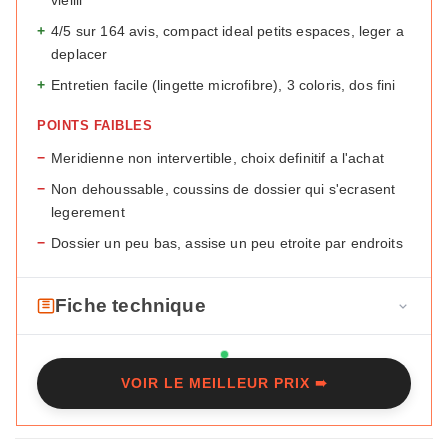
+
4/5 sur 164 avis, compact ideal petits espaces, leger a
deplacer
+
Entretien facile (lingette microfibre), 3 coloris, dos fini
POINTS FAIBLES
−
Meridienne non intervertible, choix definitif a l'achat
−
Non dehoussable, coussins de dossier qui s'ecrasent
legerement
−
Dossier un peu bas, assise un peu etroite par endroits
Fiche technique
F
Marque
Maisons du Monde
i
VOIR LE MEILLEUR PRIX ➠
c
Modele
Philadelphie
h
Type
Angle 3/4 places
e