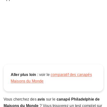
a
d
e
l
p
h
i
e
M
a
i
s
o
n
Aller plus loin
: voir le
comparatif des canapés
s
Maisons du Monde
d
u
M
Vous cherchez des
avis
sur le
canapé Philadelphie de
o
n
Maisons du Monde
? Vous trouverez un test complet sur