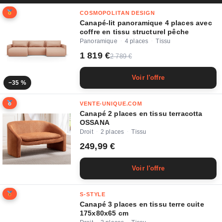
COSMOPOLITAN DESIGN
Canapé-lit panoramique 4 places avec
coffre en tissu structurel pêche
Panoramique
4 places
Tissu
·
·
1 819 €
2 789 €
Voir l'offre
−35 %
VENTE-UNIQUE.COM
Canapé 2 places en tissu terracotta
OSSANA
Droit
2 places
Tissu
·
·
249,99 €
Voir l'offre
S-STYLE
Canapé 3 places en tissu terre cuite
175x80x65 cm