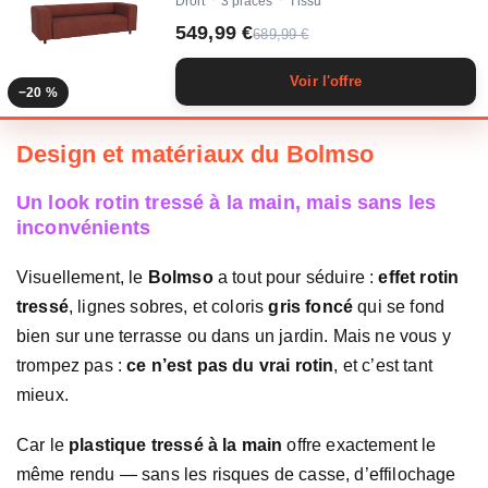
Droit
3 places
Tissu
·
·
549,99 €
689,99 €
Voir l'offre
−20 %
Design et matériaux du Bolmso
Un look rotin tressé à la main, mais sans les
inconvénients
Visuellement, le
Bolmso
a tout pour séduire :
effet rotin
tressé
, lignes sobres, et coloris
gris foncé
qui se fond
bien sur une terrasse ou dans un jardin. Mais ne vous y
trompez pas :
ce n’est pas du vrai rotin
, et c’est tant
mieux.
Car le
plastique tressé à la main
offre exactement le
même rendu — sans les risques de casse, d’effilochage