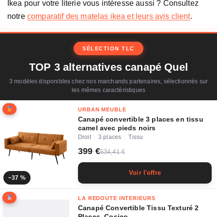
Ikea pour votre literie vous intéresse aussi ? Consultez
notre
comparatif des matelas ikea et leurs avis client
.
SÉLECTION TLC
TOP 3 alternatives canapé Quel
3 modèles disponibles chez nos marchands partenaires, sélectionnés sur
les mêmes caractéristiques
URBAN MEUBLE
Canapé convertible 3 places en tissu
camel avec pieds noirs
Droit
3 places
Tissu
·
·
399 €
634,41 €
Voir l'offre
−37 %
LA REDOUTE INTERIEURS
Canapé Convertible Tissu Texturé 2
Places, Cosico