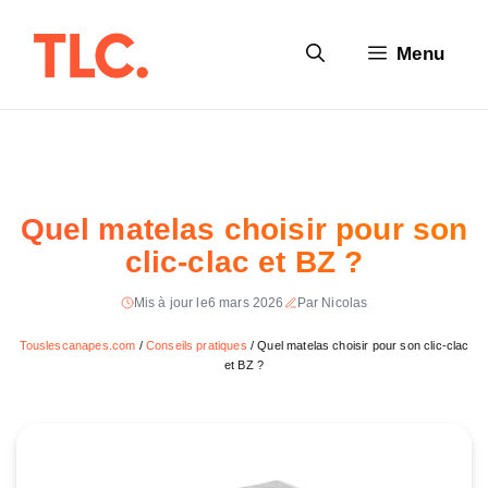
Aller
au
Menu
contenu
Quel matelas choisir pour son
clic-clac et BZ ?
Mis à jour le
6 mars 2026
Par Nicolas
Touslescanapes.com
/
Conseils pratiques
/
Quel matelas choisir pour son clic-clac
et BZ ?