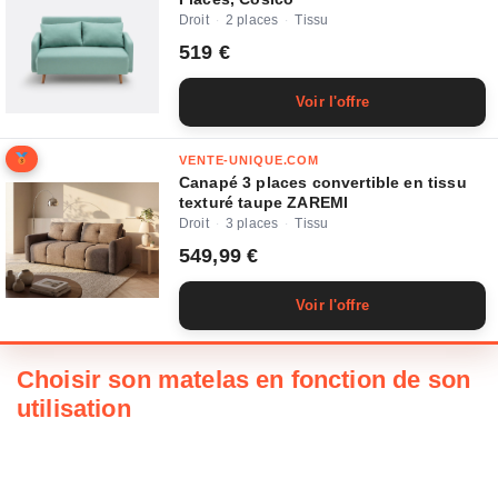
Droit
2 places
Tissu
·
·
519 €
Voir l'offre
VENTE-UNIQUE.COM
Canapé 3 places convertible en tissu
texturé taupe ZAREMI
Droit
3 places
Tissu
·
·
549,99 €
Voir l'offre
Choisir son matelas en fonction de son
utilisation