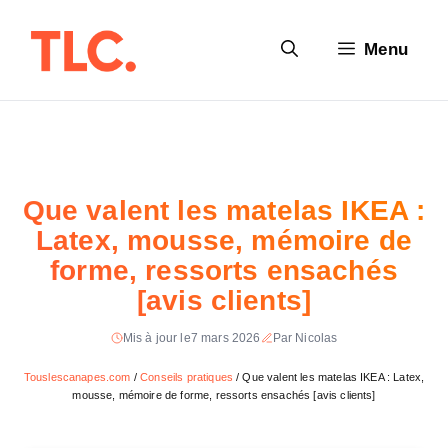
Aller
au
Menu
contenu
Que valent les matelas IKEA :
Latex, mousse, mémoire de
forme, ressorts ensachés
[avis clients]
Mis à jour le
7 mars 2026
Par Nicolas
Touslescanapes.com
/
Conseils pratiques
/
Que valent les matelas IKEA : Latex,
mousse, mémoire de forme, ressorts ensachés [avis clients]