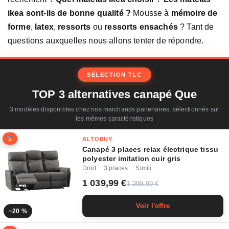
ikea sont-ils de bonne qualité ?
Mousse à
mémoire de
forme
,
latex
,
ressorts
ou
ressorts ensachés
? Tant de
questions auxquelles nous allons tenter de répondre.
SÉLECTION TLC
TOP 3 alternatives canapé Que
3 modèles disponibles chez nos marchands partenaires, sélectionnés sur
les mêmes caractéristiques
ALTOBUY
Canapé 3 places relax électrique tissu
polyester imitation cuir gris
Droit
3 places
Simili
·
·
1 039,99 €
1 299,99 €
Voir l'offre
−20 %