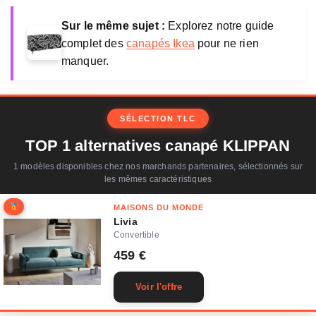
Sur le même sujet :
Explorez notre guide
complet des
canapés Ikea
pour ne rien
manquer.
SÉLECTION TLC
TOP 1 alternatives canapé KLIPPAN
1 modèles disponibles chez nos marchands partenaires, sélectionnés sur
les mêmes caractéristiques
MAISONS DU MONDE
Livia
Convertible
459 €
Voir l'offre