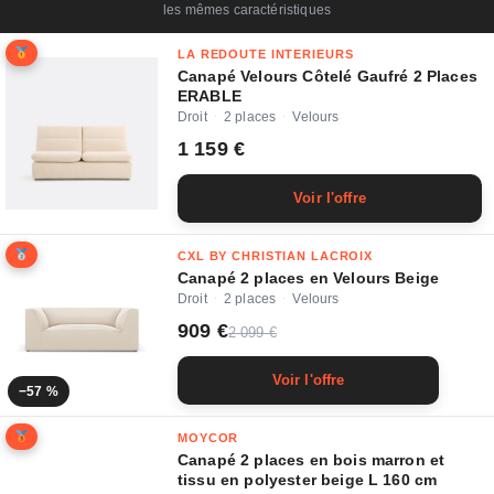
les mêmes caractéristiques
LA REDOUTE INTERIEURS
Canapé Velours Côtelé Gaufré 2 Places
ERABLE
Droit
2 places
Velours
·
·
1 159 €
Voir l'offre
CXL BY CHRISTIAN LACROIX
Canapé 2 places en Velours Beige
Droit
2 places
Velours
·
·
909 €
2 099 €
Voir l'offre
−57 %
MOYCOR
Canapé 2 places en bois marron et
tissu en polyester beige L 160 cm