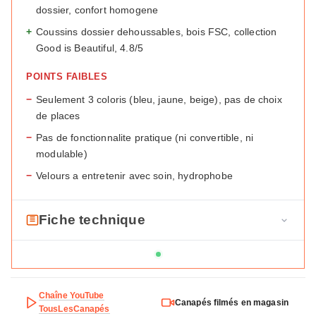
dossier, confort homogene
+
Coussins dossier dehoussables, bois FSC, collection
Good is Beautiful, 4.8/5
POINTS FAIBLES
−
Seulement 3 coloris (bleu, jaune, beige), pas de choix
de places
−
Pas de fonctionnalite pratique (ni convertible, ni
modulable)
−
Velours a entretenir avec soin, hydrophobe
Fiche technique
F
Marque
Maisons du Monde
i
c
Modele
Glover
h
Chaîne YouTube
Canapés filmés en magasin
Type
Droit
e
TousLesCanapés