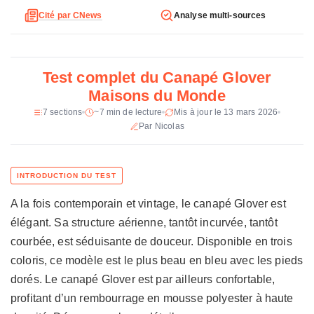
t
Cité par CNews
Analyse multi-sources
Places
3
e
c
Revetement
Velours (bleu, jaune, beige)
h
n
Garnissage
Mousse polyester 35 kg/m3 (structure,
Test complet du Canapé Glover
assise, dossier)
i
Maisons du Monde
q
Structure
Bois certifie FSC
7 sections
~7 min de lecture
Mis à jour le 13 mars 2026
u
Par Nicolas
e
Pieds
Acier inoxydable dore
d
u
Coussins dossier
Dehoussables
C
Certification
Good is Beautiful, bois FSC
a
A la fois contemporain et vintage, le canapé Glover est
n
Garantie
2 ans (legale)
élégant. Sa structure aérienne, tantôt incurvée, tantôt
a
p
courbée, est séduisante de douceur. Disponible en trois
Prix constate
999 €
é
coloris, ce modèle est le plus beau en bleu avec les pieds
G
dorés. Le canapé Glover est par ailleurs confortable,
l
profitant d’un rembourrage en mousse polyester à haute
o