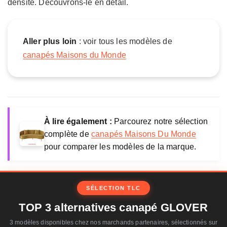
densité. Découvrons-le en détail.
v
e
r
M
Aller plus loin
: voir tous les modèles de
a
canapés Maisons du Monde
i
s
o
n
s
d
À lire également :
Parcourez notre sélection
u
complète de
canapés Maisons Du Monde
M
pour comparer les modèles de la marque.
o
n
d
e
SÉLECTION TLC
TOP 3 alternatives canapé GLOVER
3 modèles disponibles chez nos marchands partenaires, sélectionnés sur