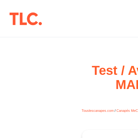
Aller
au
contenu
Test / A
MAR
Touslescanapes.com
/
Canapés MeC