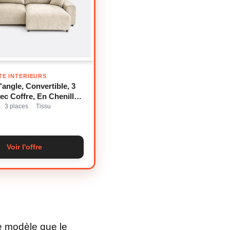
TE INTERIEURS
angle, Convertible, 3
ec Coffre, En Chenille
, GALENE
3 places
Tissu
·
·
Voir l'offre
e modèle que le