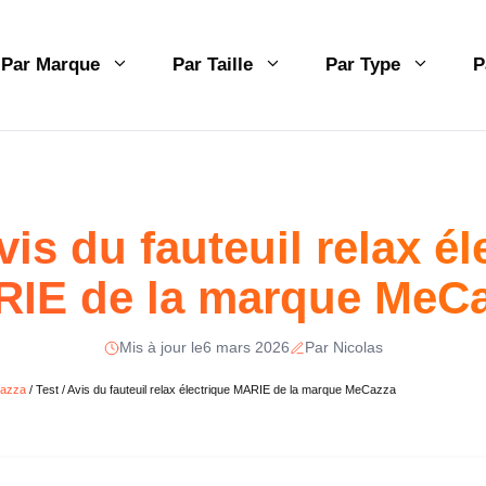
Par Marque
Par Taille
Par Type
P
vis du fauteuil relax é
IE de la marque MeC
Mis à jour le
6 mars 2026
Par Nicolas
azza
/
Test / Avis du fauteuil relax électrique MARIE de la marque MeCazza