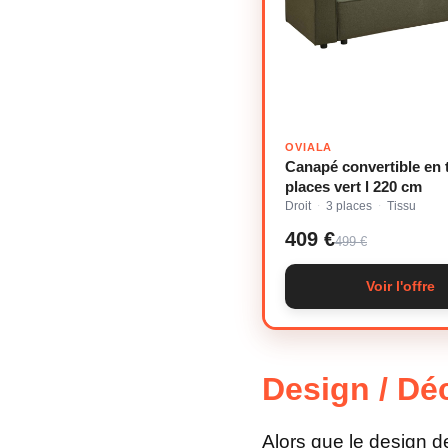
OVIALA
Canapé convertible en 
places vert l 220 cm
Droit
3 places
Tissu
·
·
409 €
499 €
Voir l'offre
Design / Dé
Alors que le design d