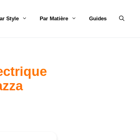
ar Style
Par Matière
Guides
lectrique
azza