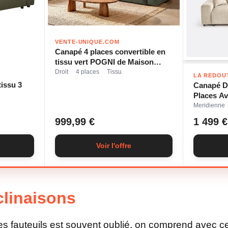
VENTE-UNIQUE.COM
Canapé 4 places convertible en
tissu vert POGNI de Maison
Céphy
Droit
4 places
Tissu
·
·
LA REDOU
tissu 3
Canapé D'
Places Av
Flammée
Meridienne
999,99 €
1 499 €
Voir l'offre
clinaisons
es fauteuils est souvent oublié, on comprend avec c