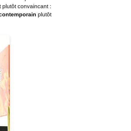
t plutôt convaincant :
 contemporain
plutôt