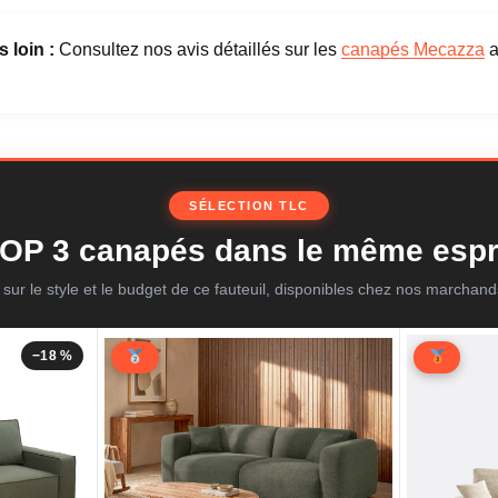
s loin :
Consultez nos avis détaillés sur les
canapés Mecazza
a
SÉLECTION TLC
OP 3 canapés dans le même espr
 sur le style et le budget de ce fauteuil, disponibles chez nos marchand
−18 %