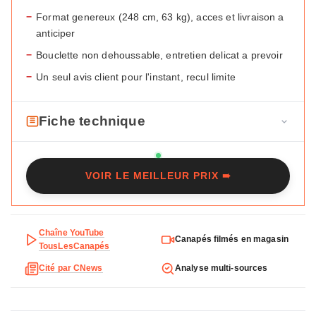
−
Format genereux (248 cm, 63 kg), acces et livraison a
anticiper
−
Bouclette non dehoussable, entretien delicat a prevoir
−
Un seul avis client pour l'instant, recul limite
Fiche technique
F
Marque
Maisons du Monde
i
VOIR LE MEILLEUR PRIX ➠
c
Modele
Parton
h
Type
Droit
e
t
Chaîne YouTube
Places
3
Canapés filmés en magasin
e
TousLesCanapés
c
Dimensions
248 x 94 x 75 cm
Cité par CNews
Analyse multi-sources
h
n
Hauteur d'assise
46,5 cm
i
Poids
63 kg