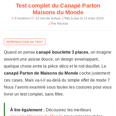
q
Test complet du Canapé Parton
u
Revetement
Bouclette 100 % polyester ecrue
Maisons du Monde
e
d
9 sections
~12 min de lecture
Mis à jour le 13 mars 2026
Garnissage
Mousse polyurethane (18-32 kg/m3),
u
Par Nicolas
fibres polyester
C
Structure
Pin massif, contreplaque de peuplier
a
n
Pieds
Hevea, finition bois moyen verni
a
Quand on pense
canapé bouclette 3 places
, on imagine
p
Prix constate
649 € en promo (1 299 € plein tarif)
é
souvent une assise douce, un design enveloppant,
P
quelque chose entre la pièce déco et le nid douillet. Le
a
canapé Parton de Maisons du Monde
coche justement
r
ces cases. Mais va-t-il au-delà du simple effet de mode ?
t
o
Nous l’avons examiné sous toutes les coutures pour vous
n
livrer un test complet, sans filtre.
M
a
i
À lire également :
Découvrez les meilleurs
s