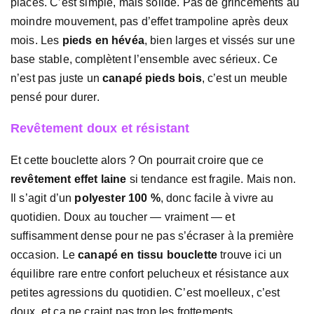
placés. C’est simple, mais solide. Pas de grincements au
moindre mouvement, pas d’effet trampoline après deux
mois. Les
pieds en hévéa
, bien larges et vissés sur une
base stable, complètent l’ensemble avec sérieux. Ce
n’est pas juste un
canapé pieds bois
, c’est un meuble
pensé pour durer.
Revêtement doux et résistant
Et cette bouclette alors ? On pourrait croire que ce
revêtement effet laine
si tendance est fragile. Mais non.
Il s’agit d’un
polyester 100 %
, donc facile à vivre au
quotidien. Doux au toucher — vraiment — et
suffisamment dense pour ne pas s’écraser à la première
occasion. Le
canapé en tissu bouclette
trouve ici un
équilibre rare entre confort pelucheux et résistance aux
petites agressions du quotidien. C’est moelleux, c’est
doux, et ça ne craint pas trop les frottements.