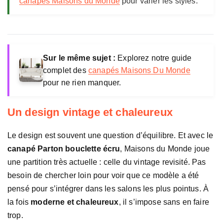
canapés Maisons du Monde
pour varier les styles.
o
n
s
d
u
Sur le même sujet :
Explorez notre guide
M
complet des
canapés Maisons Du Monde
o
pour ne rien manquer.
n
d
e
Un design vintage et chaleureux
Le design est souvent une question d’équilibre. Et avec le
canapé Parton bouclette écru
, Maisons du Monde joue
une partition très actuelle : celle du vintage revisité. Pas
besoin de chercher loin pour voir que ce modèle a été
pensé pour s’intégrer dans les salons les plus pointus. À
la fois
moderne et chaleureux
, il s’impose sans en faire
trop.