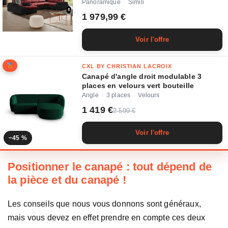
Panoramique
Simili
·
1 979,99 €
Voir l'offre
CXL BY CHRISTIAN LACROIX
Canapé d'angle droit modulable 3
places en velours vert bouteille
Angle
3 places
Velours
·
·
1 419 €
2 599 €
Voir l'offre
−45 %
Positionner le canapé : tout dépend de
la pièce et du canapé !
Les conseils que nous vous donnons sont généraux,
mais vous devez en effet prendre en compte ces deux