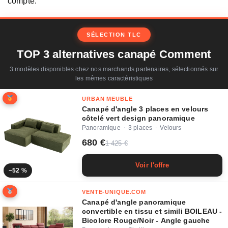
compte.
SÉLECTION TLC
TOP 3 alternatives canapé Comment
3 modèles disponibles chez nos marchands partenaires, sélectionnés sur
les mêmes caractéristiques
URBAN MEUBLE
Canapé d'angle 3 places en velours
côtelé vert design panoramique
Panoramique
3 places
Velours
·
·
680 €
1 425 €
Voir l'offre
−52 %
VENTE-UNIQUE.COM
Canapé d'angle panoramique
convertible en tissu et simili BOILEAU -
Bicolore Rouge/Noir - Angle gauche