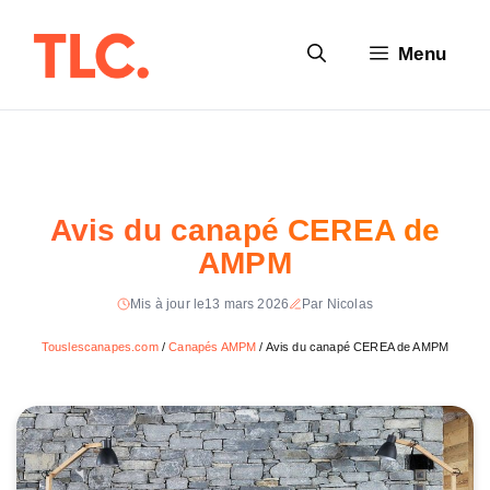
Aller
au
Menu
contenu
Avis du canapé CEREA de
AMPM
Mis à jour le
13 mars 2026
Par Nicolas
Touslescanapes.com
/
Canapés AMPM
/
Avis du canapé CEREA de AMPM