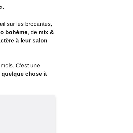
x.
œil sur les brocantes,
co bohème
, de
mix &
ctère à leur salon
 mois. C’est une
t quelque chose à