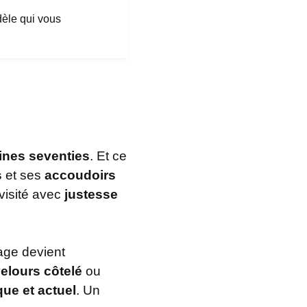
dèle qui vous
ines seventies
. Et ce
s
et ses
accoudoirs
evisité avec
justesse
tage devient
elours côtelé
ou
que et actuel
. Un