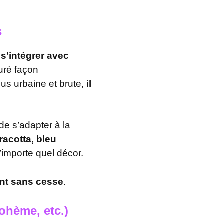
s
s’intégrer avec
uré façon
us urbaine et brute,
il
de s’adapter à la
rracotta, bleu
’importe quel décor.
ent sans cesse
.
ohème, etc.)