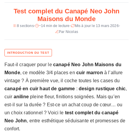
q
Test complet du Canapé Neo John
Garnissage
Mousse polyester, ressorts + sangles
u
Maisons du Monde
e
Structure
Bois multiplis, bouleau, certifie FSC
d
8 sections
~14 min de lecture
Mis à jour le 13 mars 2026
u
Par Nicolas
Pieds
Frene naturel, a monter
C
Prix constate
1 899 € (promo observee ~760 €)
a
n
a
Faut-il craquer pour le
canapé Neo John Maisons du
p
é
Monde
, ce modèle 3/4 places en
cuir marron
à l’allure
N
vintage ? À première vue, il coche toutes les cases du
e
canapé en cuir haut de gamme
:
design rustique chic
,
o
cuir
aniline
pleine fleur, finitions soignées. Mais qu’en
J
o
est-il sur la durée ? Est-ce un achat coup de cœur… ou
h
un choix rationnel ? Voici le
test complet du canapé
n
Neo John
, entre esthétique séduisante et promesses de
M
confort.
a