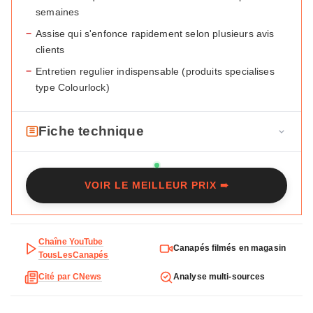
semaines
−
Assise qui s'enfonce rapidement selon plusieurs avis
clients
−
Entretien regulier indispensable (produits specialises
type Colourlock)
Fiche technique
F
Marque
Maisons du Monde
i
VOIR LE MEILLEUR PRIX ➠
c
Modele
Neo John
h
Type
Droit 3/4 places
e
t
Chaîne YouTube
Dimensions
201,5 x 98 x 67 cm
Canapés filmés en magasin
e
TousLesCanapés
c
Poids
45 kg
Cité par CNews
Analyse multi-sources
h
n
Revetement
Cuir aniline de vachette pleine fleur
marron
i