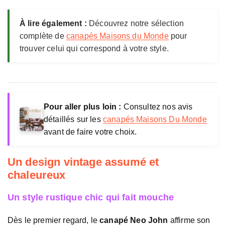
i
s
À lire également :
Découvrez notre sélection
o
complète de
canapés Maisons du Monde
pour
n
trouver celui qui correspond à votre style.
s
d
u
M
o
n
Pour aller plus loin :
Consultez nos avis
d
détaillés sur les
canapés Maisons Du Monde
e
avant de faire votre choix.
Un design vintage assumé et
chaleureux
Un style rustique chic qui fait mouche
Dès le premier regard, le
canapé Neo John
affirme son