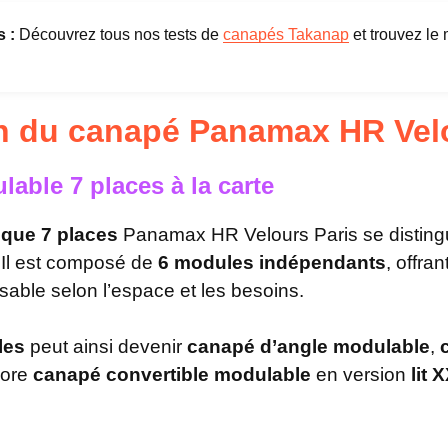
 :
Découvrez tous nos tests de
canapés Takanap
et trouvez le
n du canapé Panamax HR Velo
able 7 places à la carte
que 7 places
Panamax HR Velours Paris se distingu
 Il est composé de
6 modules indépendants
, offra
sable selon l’espace et les besoins.
les
peut ainsi devenir
canapé d’angle modulable
,
core
canapé convertible modulable
en version
lit 