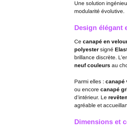
Une solution ingénie
modularité évolutive.
Design élégant 
Ce
canapé en velou
polyester
signé
Elas
brillance discrète. L
neuf couleurs
au cho
Parmi elles :
canapé 
ou encore
canapé gri
d’intérieur. Le
revête
agréable et accueillan
Dimensions et 