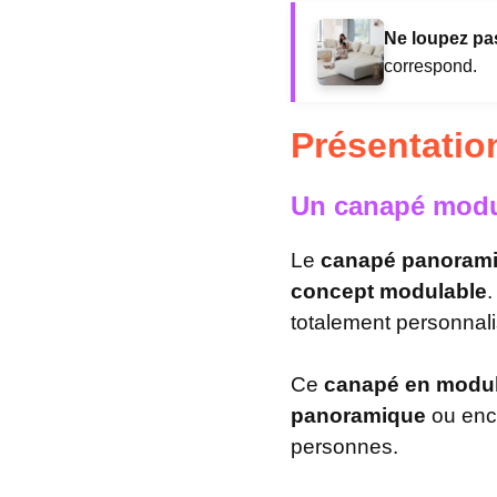
Ne loupez pas
correspond.
Présentatio
Un canapé modul
Le
canapé panorami
concept modulable
.
totalement personnali
Ce
canapé en modu
panoramique
ou en
personnes.