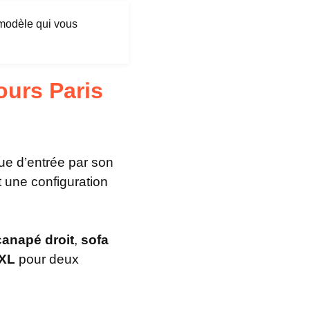
 modèle qui vous
urs Paris
e d’entrée par son
nt une configuration
canapé droit
,
sofa
XXL
pour deux