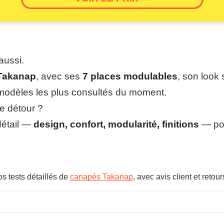
 aussi.
Takanap
, avec ses
7 places modulables
, son look
s modèles les plus consultés du moment.
le détour ?
détail —
design, confort, modularité, finitions
— pou
s tests détaillés de
canapés Takanap
, avec avis client et retou