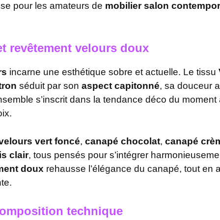
use pour les amateurs de
mobilier salon contempor
et revêtement velours doux
rs
incarne une esthétique sobre et actuelle. Le tissu
tron
séduit par son
aspect capitonné
, sa douceur a
’ensemble s’inscrit dans la tendance déco du momen
ix.
velours vert foncé
,
canapé chocolat
,
canapé crè
s clair
, tous pensés pour s’intégrer harmonieusement
ment doux
rehausse l’élégance du canapé, tout en 
te.
composition technique