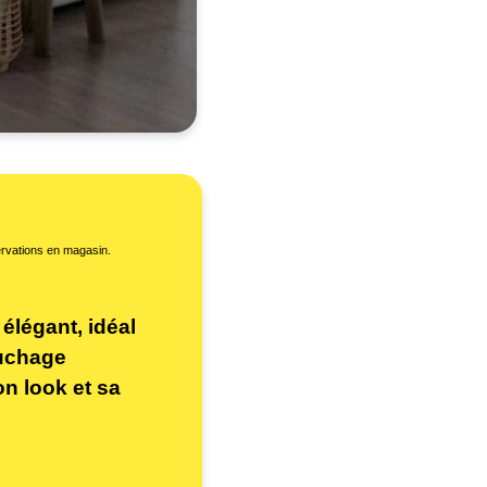
servations en magasin.
légant, idéal
ouchage
on look et sa