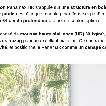
lon
Panamax HR s’appuie sur une
structure en boi
 particules
. Chaque module (chauffeuse et pouf) 
e 64 cm de profondeur
promet un confort optimal.
omposé de
mousse haute résilience (HR) 30 kg/m³
,
orts nozag
pour un excellent maintien. Ce choix tech
vité
, et positionne le Panamax comme un
canapé co