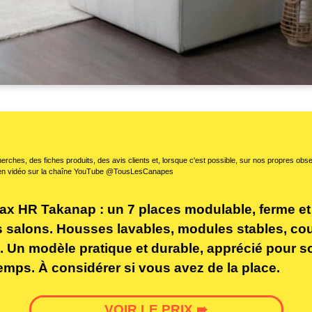
erches, des fiches produits, des avis clients et, lorsque c'est possible, sur nos propres ob
en vidéo sur la chaîne YouTube @TousLesCanapes
 HR Takanap : un 7 places modulable, ferme et é
s salons. Housses lavables, modules stables, c
e. Un modèle pratique et durable, apprécié pour s
emps. À considérer si vous avez de la place.
VOIR LE PRIX ➠