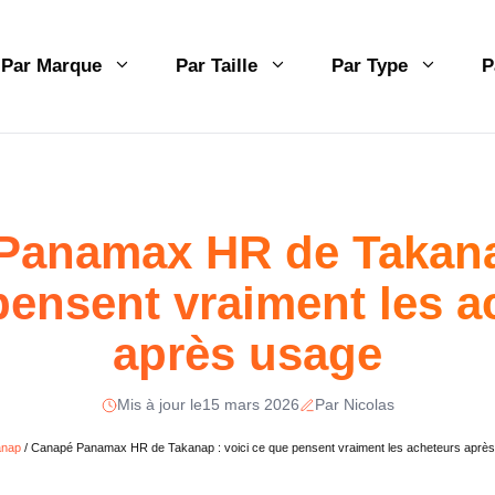
Par Marque
Par Taille
Par Type
P
Panamax HR de Takanap
pensent vraiment les a
après usage
Mis à jour le
15 mars 2026
Par Nicolas
anap
/
Canapé Panamax HR de Takanap : voici ce que pensent vraiment les acheteurs aprè