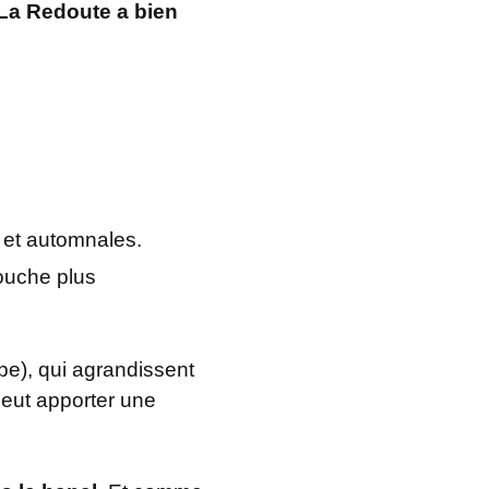
La Redoute a bien
 et automnales.
touche plus
upe), qui agrandissent
eut apporter une