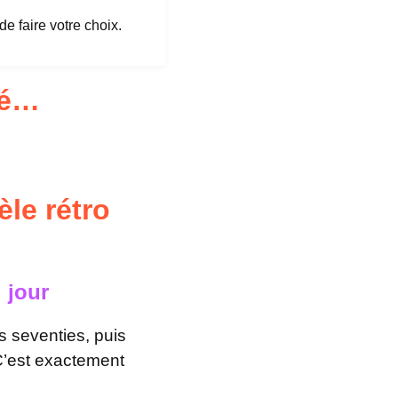
e faire votre choix.
té…
le rétro
 jour
s seventies, puis
 C’est exactement