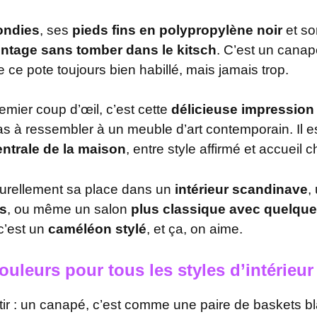
ondies
, ses
pieds fins en polypropylène noir
et so
intage sans tomber dans le kitsch
. C’est un cana
ce pote toujours bien habillé, mais jamais trop.
emier coup d’œil, c’est cette
délicieuse impression 
 à ressembler à un meuble d’art contemporain. Il es
ntrale de la maison
, entre style affirmé et accueil 
naturellement sa place dans un
intérieur scandinave
,
is
, ou même un salon
plus classique avec quelqu
 c’est un
caméléon stylé
, et ça, on aime.
ouleurs pour tous les styles d’intérieur
r : un canapé, c’est comme une paire de baskets blan