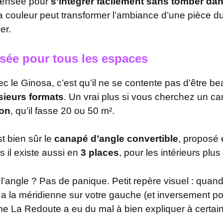
pensée pour
s’intégrer facilement sans tomber dan
a couleur peut transformer l’ambiance d’une pièce du t
er.
ée pour tous les espaces
 le Ginosa, c’est qu’il ne se contente pas d’être bea
sieurs formats
. Un vrai plus si vous cherchez un 
lon
, qu’il fasse 20 ou 50 m².
t bien sûr le
canapé d’angle convertible
, proposé
s il existe aussi en
3 places
, pour les intérieurs plu
 l’angle ? Pas de panique. Petit repère visuel : quan
a la méridienne sur votre gauche (et inversement po
e La Redoute a eu du mal à bien expliquer à certains