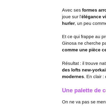
Avec ses
formes arr
joue sur l’
élégance v
hurler
, un peu comme 
Et ce qui frappe au pr
Ginosa ne cherche pas
comme une pièce ce
Résultat : il trouve 
des lofts new-yorka
modernes
. En clair :
Une palette de c
On ne va pas se menti