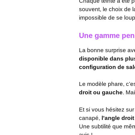
Chaque teinte a été 
souvent, le choix de l
impossible de se loup
Une gamme pens
La bonne surprise avec
disponible dans plu
configuration de sa
Le modèle phare, c’es
droit ou gauche
. Mai
Et si vous hésitez sur
canapé,
l’angle droit
Une subtilité que mêm
avis !