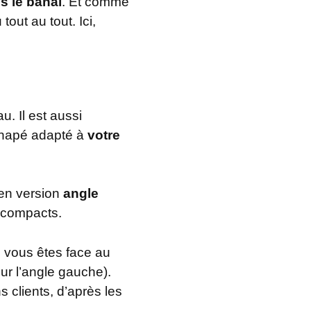
s le banal
. Et comme
out au tout. Ici,
u. Il est aussi
canapé adapté à
votre
 en version
angle
s compacts.
d vous êtes face au
ur l’angle gauche).
 clients, d’après les