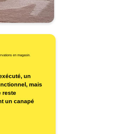
servations en magasin.
exécuté, un
onctionnel, mais
 reste
nt un canapé