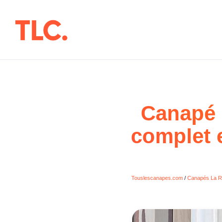
Aller
au
contenu
Canapé 
complet e
Touslescanapes.com
/
Canapés La R