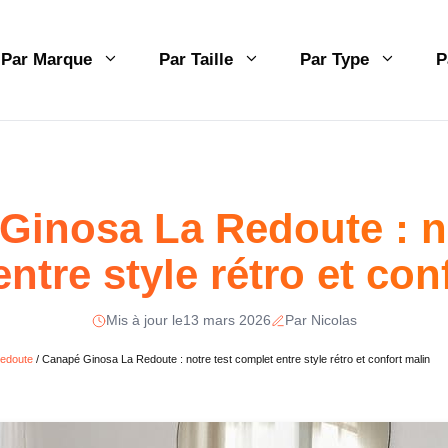
Par Marque
Par Taille
Par Type
P
Ginosa La Redoute : no
ntre style rétro et con
Mis à jour le
13 mars 2026
Par Nicolas
edoute
/
Canapé Ginosa La Redoute : notre test complet entre style rétro et confort malin