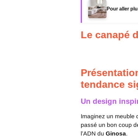
Pour aller plu
Le canapé d
Présentatio
tendance s
Un design inspir
Imaginez un meuble qu
passé un bon coup de 
l’ADN du
Ginosa
.