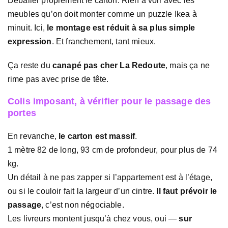
Déballer proprement le carton. Rien à voir avec les
meubles qu’on doit monter comme un puzzle Ikea à
minuit. Ici,
le montage est réduit à sa plus simple
expression
. Et franchement, tant mieux.
Ça reste du
canapé pas cher La Redoute
, mais ça ne
rime pas avec prise de tête.
Colis imposant, à vérifier pour le passage des
portes
En revanche,
le carton est massif
.
1 mètre 82 de long, 93 cm de profondeur, pour plus de 74
kg.
Un détail à ne pas zapper si l’appartement est à l’étage,
ou si le couloir fait la largeur d’un cintre.
Il faut prévoir le
passage
, c’est non négociable.
Les livreurs montent jusqu’à chez vous, oui —
sur