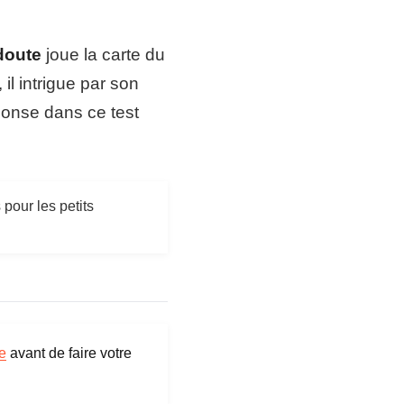
rantie
2 ans revetement, 5 ans structure
brication
Bois certifie FSC
doute
joue la carte du
ix constate
499 € (prix public) / ~425 € avec La
il intrigue par son
Redoute+
éponse dans ce test
pour les petits
e
avant de faire votre