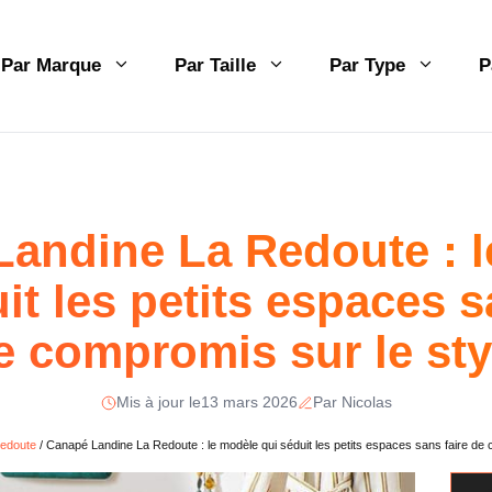
Par Marque
Par Taille
Par Type
P
andine La Redoute : 
it les petits espaces s
e compromis sur le sty
Mis à jour le
13 mars 2026
Par Nicolas
edoute
/
Canapé Landine La Redoute : le modèle qui séduit les petits espaces sans faire de 