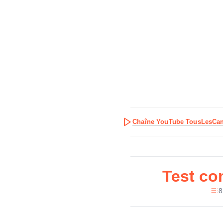
Chaîne YouTube TousLesCa
Test co
8