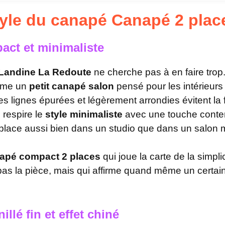
tyle du canapé Canapé 2 plac
ct et minimaliste
Landine
La Redoute
ne cherche pas à en faire tro
omme un
petit canapé salon
pensé pour les intérieur
s lignes épurées et légèrement arrondies évitent la 
e respire le
style minimaliste
avec une touche contem
 place aussi bien dans un studio que dans un salon
apé compact 2 places
qui joue la carte de la simpli
as la pièce, mais qui affirme quand même un certain
llé fin et effet chiné