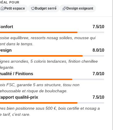
DÉAL POUR
Petit espace
Budget serré
Design exigeant
onfort
7.5/10
ssise equilibree, ressorts nosag solides, mousse qui
ient dans le temps.
esign
8.0/10
ignes arrondies, 5 coloris tendances, finition chenillee
legante.
ualité / Finitions
7.0/10
ois FSC, garantie 5 ans structure, tissu non
ehoussable et risque de boulochage.
apport qualité-prix
7.5/10
res bien positionne sous 500 €, bois certifie et nosag a
e tarif, c'est rare.