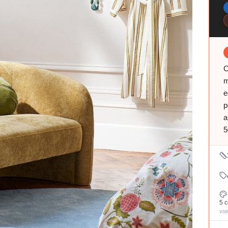
C
m
e
p
a
5
5 c
voi