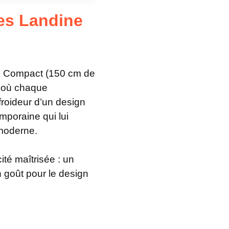
es Landine
p. Compact (150 cm de
s où chaque
froideur d’un design
poraine qui lui
 moderne.
cité maîtrisée : un
 goût pour le design