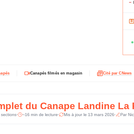
−
F
Ty
i
c
Re
h
e
t
Co
e
c
napés
Canapés filmés en magasin
Cité par CNews
h
St
n
i
q
Di
u
mplet du Canape Landine La
e
Po
d
 sections
~16 min de lecture
Mis à jour le 13 mars 2026
Par Nic
u
Co
C
a