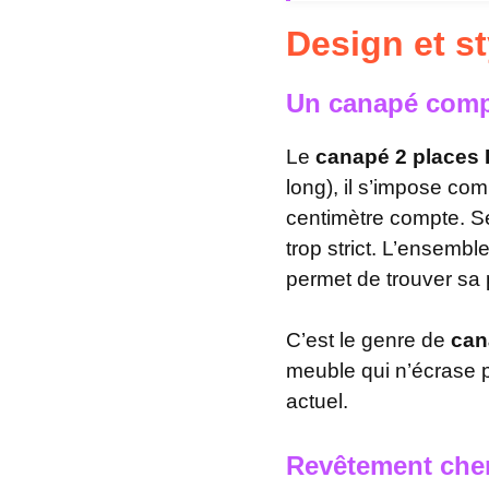
Design et s
Un canapé compa
Le
canapé 2 places
long), il s’impose c
centimètre compte. Se
trop strict. L’ensembl
permet de trouver sa
C’est le genre de
can
meuble qui n’écrase p
actuel.
Revêtement cheni