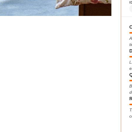
I
C
A
t
D
L
e
Q
B
d
R
T
c