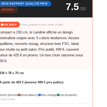
7.5
BON RAPPORT QUALITÉ-PRIX
/10
DESIGN
EN BREF
Fiches produits et avis clients vérifiés
ompact a 150 cm, le Landine affiche un design
inimaliste soigne avec 5 coloris tendances. Assise
quilibree, ressorts nosag, structure bois FSC. Ideal
our studio ou petit salon. Prix public 499 €, souvent
utour de 425 € en promo. Un bon choix raisonne sous
00 €.
150 x 78 x 70 cm
A partir de 425 € (environ 499 € prix public)
oloris (bronze
terracotta
ecru
bleu vintage
vert bouteille)
r fiche produit