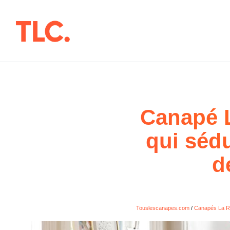
Aller
au
contenu
Canapé L
qui sédu
d
Touslescanapes.com
/
Canapés La R