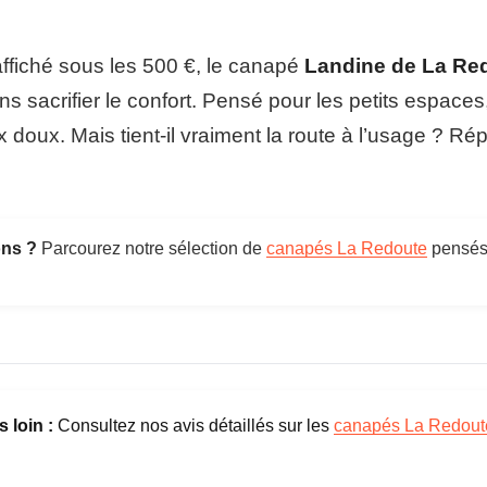
n
Ga
a
p
Fa
ffiché sous les 500 €, le canapé
Landine de La Re
e
L
Pr
s sacrifier le confort. Pensé pour les petits espaces, 
a
n
x doux. Mais tient-il vraiment la route à l’usage ? R
d
i
n
e
L
ons ?
Parcourez notre sélection de
canapés La Redoute
pensés 
a
R
e
d
o
u
t
e
s loin :
Consultez nos avis détaillés sur les
canapés La Redout