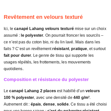
Revêtement en velours texturé
Ici, le
canapé Lahang velours texturé
mise sur un choix
assumé :
le polyester
. On pourrait froncer les sourcils –
ce n’est pas du coton bio, ni du lin lavé. Mais dans les
faits ? C’est un revêtement
résistant
,
pratique
, et surtout
fait pour durer
. Le genre de tissu qui supporte les
usages répétés, les frottements, les mouvements
quotidiens.
Composition et résistance du polyester
Le
canapé Lahang 2 places
est habillé d’un
velours
100 % polyester
, avec une densité de
440 g/m²
.
Autrement dit :
épais
,
dense
,
solide
. Ce tissu a été choisi
pour une bonne raison :
c’est du polyester résistant
,